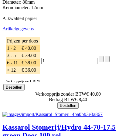
Diameter: 80mm
Kerndiameter: 12mm
A-kwaliteit papier
Artikelgegevens
Prijzen per doos
1 - 2
€ 40.00
3 - 5
€ 39.00
6 - 11
€ 38.00
> 12
€ 36.00
Verkoopprijs excl. BTW
Verkoopprijs zonder BTW
€ 40,00
Bedrag BTW
€ 8,40
Kassarol Stomerij/Hydro 44-70-17.5
groen Doos 100 rol