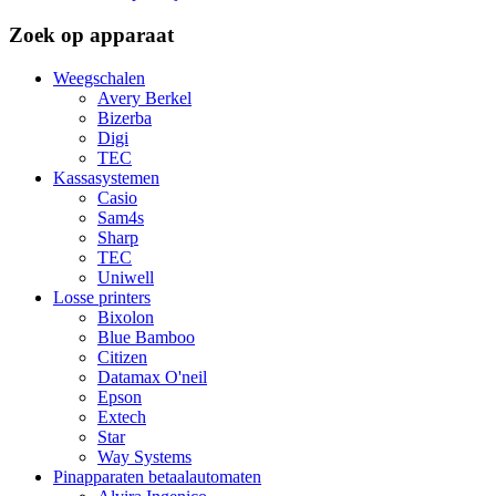
Zoek op apparaat
Weegschalen
Avery Berkel
Bizerba
Digi
TEC
Kassasystemen
Casio
Sam4s
Sharp
TEC
Uniwell
Losse printers
Bixolon
Blue Bamboo
Citizen
Datamax O'neil
Epson
Extech
Star
Way Systems
Pinapparaten betaalautomaten