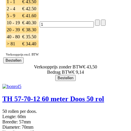
1 - 1
€ 43.50
2 - 4
€ 42.50
5 - 9
€ 41.60
10 - 19
€ 40.30
20 - 39
€ 38.30
40 - 80
€ 35.50
> 81
€ 34.40
Verkoopprijs excl. BTW
Verkoopprijs zonder BTW
€ 43,50
Bedrag BTW
€ 9,14
TH 57-70-12 60 meter Doos 50 rol
50 rollen per doos.
Lengte: 60m
Breedte: 57mm
Diameter: 70mm