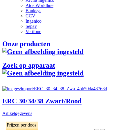
Alvira Ingenico
Atos Worldline
Banksys
CCV
Ingenico
Sepay
Verifone
Onze producten
Zoek op apparaat
ERC 30/34/38 Zwart/Rood
Artikelgegevens
Prijzen per doos