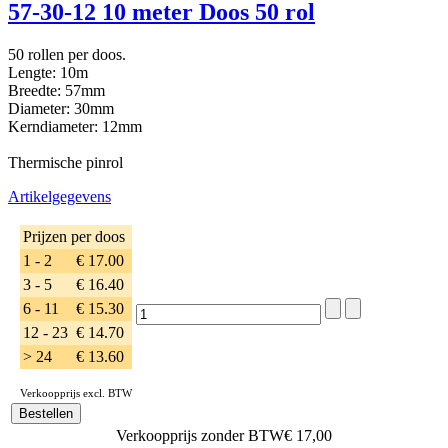
57-30-12 10 meter Doos 50 rol
50 rollen per doos.
Lengte: 10m
Breedte: 57mm
Diameter: 30mm
Kerndiameter: 12mm
Thermische pinrol
Artikelgegevens
Prijzen per doos
1 - 2
€ 17.00
3 - 5
€ 16.40
6 - 11
€ 15.30
12 - 23
€ 14.70
> 24
€ 13.60
Verkoopprijs excl. BTW
Verkoopprijs zonder BTW
€ 17,00