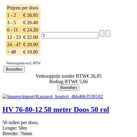
Prijzen per doos
1 - 2
€ 26.95
3 - 5
€ 26.40
6 - 11
€ 24.20
12 - 23
€ 22.00
24 - 47
€ 20.90
> 48
€ 19.80
Verkoopprijs excl. BTW
Verkoopprijs zonder BTW
€ 26,95
Bedrag BTW
€ 5,66
HV 76-80-12 58 meter Doos 50 rol
50 rollen per doos.
Lengte: 58m
Breedte: 76mm