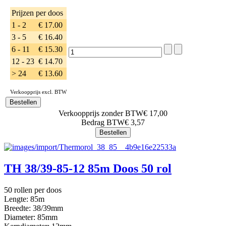
Prijzen per doos
1 - 2
€ 17.00
3 - 5
€ 16.40
6 - 11
€ 15.30
12 - 23
€ 14.70
> 24
€ 13.60
Verkoopprijs excl. BTW
Verkoopprijs zonder BTW
€ 17,00
Bedrag BTW
€ 3,57
TH 38/39-85-12 85m Doos 50 rol
50 rollen per doos
Lengte: 85m
Breedte: 38/39mm
Diameter: 85mm