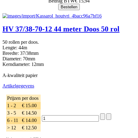
Bedrag BTW
€ 15,94
HV 37/38-70-12 44 meter Doos 50 rol
50 rollen per doos.
Lengte: 44m
Breedte: 37/38mm
Diameter: 70mm
Kerndiameter: 12mm
A-kwaliteit papier
Artikelgegevens
Prijzen per doos
1 - 2
€ 15.00
3 - 5
€ 14.50
6 - 11
€ 14.00
> 12
€ 12.50