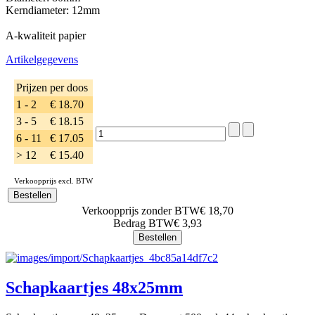
Kerndiameter: 12mm
A-kwaliteit papier
Artikelgegevens
Prijzen per doos
1 - 2
€ 18.70
3 - 5
€ 18.15
6 - 11
€ 17.05
> 12
€ 15.40
Verkoopprijs excl. BTW
Verkoopprijs zonder BTW
€ 18,70
Bedrag BTW
€ 3,93
Schapkaartjes 48x25mm