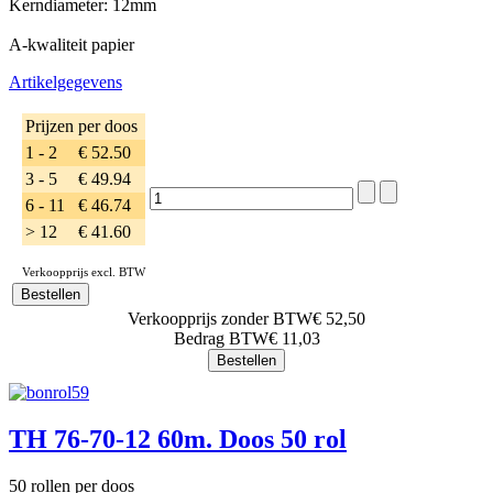
Kerndiameter: 12mm
A-kwaliteit papier
Artikelgegevens
Prijzen per doos
1 - 2
€ 52.50
3 - 5
€ 49.94
6 - 11
€ 46.74
> 12
€ 41.60
Verkoopprijs excl. BTW
Verkoopprijs zonder BTW
€ 52,50
Bedrag BTW
€ 11,03
TH 76-70-12 60m. Doos 50 rol
50 rollen per doos