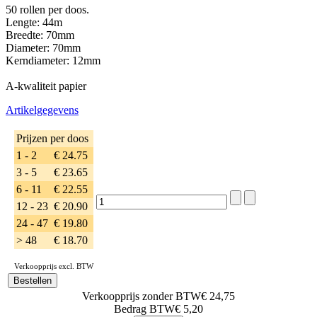
50 rollen per doos.
Lengte: 44m
Breedte: 70mm
Diameter: 70mm
Kerndiameter: 12mm
A-kwaliteit papier
Artikelgegevens
Prijzen per doos
1 - 2
€ 24.75
3 - 5
€ 23.65
6 - 11
€ 22.55
12 - 23
€ 20.90
24 - 47
€ 19.80
> 48
€ 18.70
Verkoopprijs excl. BTW
Verkoopprijs zonder BTW
€ 24,75
Bedrag BTW
€ 5,20