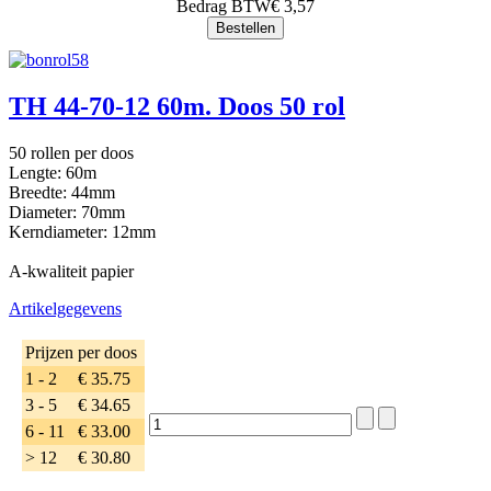
Bedrag BTW
€ 3,57
TH 44-70-12 60m. Doos 50 rol
50 rollen per doos
Lengte: 60m
Breedte: 44mm
Diameter: 70mm
Kerndiameter: 12mm
A-kwaliteit papier
Artikelgegevens
Prijzen per doos
1 - 2
€ 35.75
3 - 5
€ 34.65
6 - 11
€ 33.00
> 12
€ 30.80