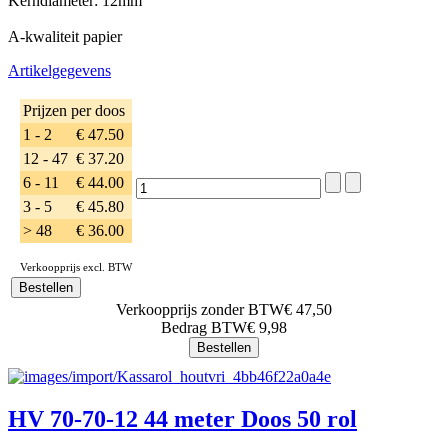
Kerndiameter: 12mm
A-kwaliteit papier
Artikelgegevens
Prijzen per doos
1 - 2
€ 47.50
12 - 47
€ 37.20
6 - 11
€ 44.00
3 - 5
€ 45.80
> 48
€ 36.00
Verkoopprijs excl. BTW
Verkoopprijs zonder BTW
€ 47,50
Bedrag BTW
€ 9,98
HV 70-70-12 44 meter Doos 50 rol