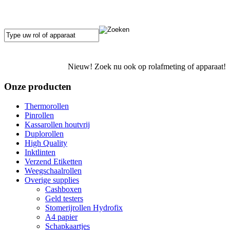
Nieuw! Zoek nu ook op rolafmeting of apparaat!
Onze producten
Thermorollen
Pinrollen
Kassarollen houtvrij
Duplorollen
High Quality
Inktlinten
Verzend Etiketten
Weegschaalrollen
Overige supplies
Cashboxen
Geld testers
Stomerijrollen Hydrofix
A4 papier
Schapkaartjes