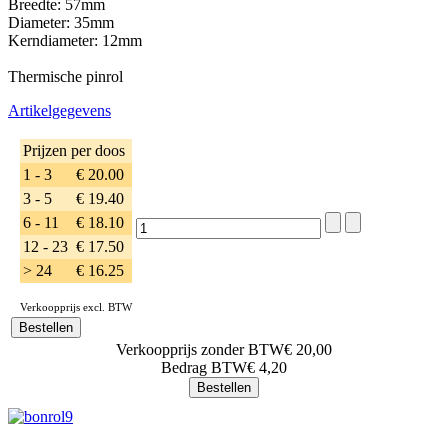
Breedte: 57mm
Diameter: 35mm
Kerndiameter: 12mm
Thermische pinrol
Artikelgegevens
Prijzen per doos
1 - 3
€ 20.00
3 - 5
€ 19.40
6 - 11
€ 18.10
12 - 23
€ 17.50
> 24
€ 16.25
Verkoopprijs excl. BTW
Verkoopprijs zonder BTW
€ 20,00
Bedrag BTW
€ 4,20