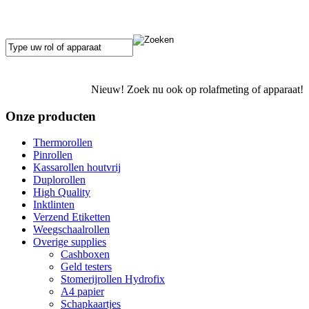
Nieuw! Zoek nu ook op rolafmeting of apparaat!
Onze producten
Thermorollen
Pinrollen
Kassarollen houtvrij
Duplorollen
High Quality
Inktlinten
Verzend Etiketten
Weegschaalrollen
Overige supplies
Cashboxen
Geld testers
Stomerijrollen Hydrofix
A4 papier
Schapkaartjes