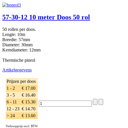
57-30-12 10 meter Doos 50 rol
50 rollen per doos.
Lengte: 10m
Breedte: 57mm
Diameter: 30mm
Kerndiameter: 12mm
Thermische pinrol
Artikelgegevens
Prijzen per doos
1 - 2
€ 17.00
3 - 5
€ 16.40
6 - 11
€ 15.30
12 - 23
€ 14.70
> 24
€ 13.60
Verkoopprijs excl. BTW