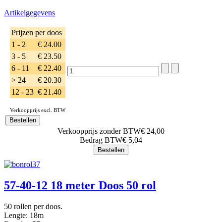
Artikelgegevens
Prijzen per doos
1 - 2
€ 24.00
3 - 5
€ 23.50
6 - 11
€ 22.40
> 24
€ 20.30
12 - 23
€ 21.40
Verkoopprijs excl. BTW
Verkoopprijs zonder BTW
€ 24,00
Bedrag BTW
€ 5,04
57-40-12 18 meter Doos 50 rol
50 rollen per doos.
Lengte: 18m