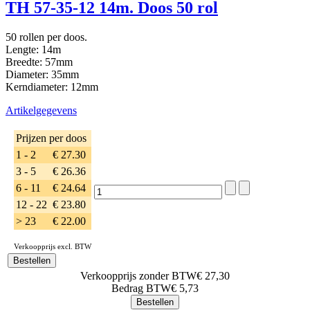
TH 57-35-12 14m. Doos 50 rol
50 rollen per doos.
Lengte: 14m
Breedte: 57mm
Diameter: 35mm
Kerndiameter: 12mm
Artikelgegevens
Prijzen per doos
1 - 2
€ 27.30
3 - 5
€ 26.36
6 - 11
€ 24.64
12 - 22
€ 23.80
> 23
€ 22.00
Verkoopprijs excl. BTW
Verkoopprijs zonder BTW
€ 27,30
Bedrag BTW
€ 5,73