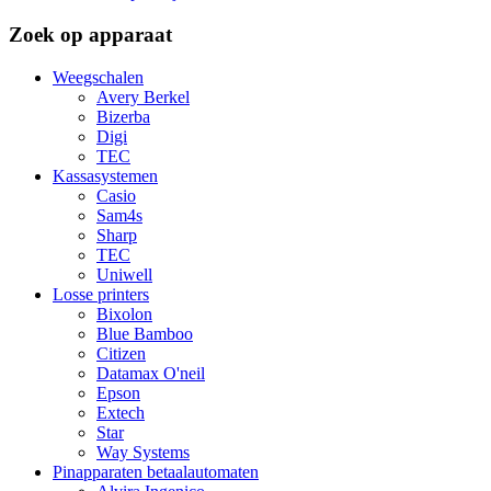
Zoek op apparaat
Weegschalen
Avery Berkel
Bizerba
Digi
TEC
Kassasystemen
Casio
Sam4s
Sharp
TEC
Uniwell
Losse printers
Bixolon
Blue Bamboo
Citizen
Datamax O'neil
Epson
Extech
Star
Way Systems
Pinapparaten betaalautomaten