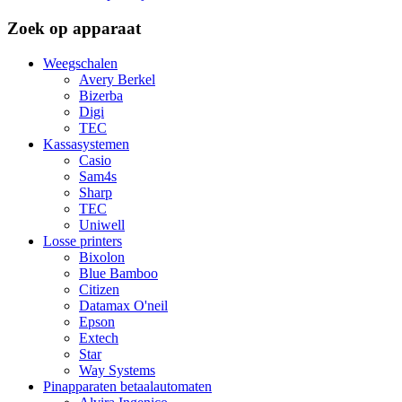
Zoek op apparaat
Weegschalen
Avery Berkel
Bizerba
Digi
TEC
Kassasystemen
Casio
Sam4s
Sharp
TEC
Uniwell
Losse printers
Bixolon
Blue Bamboo
Citizen
Datamax O'neil
Epson
Extech
Star
Way Systems
Pinapparaten betaalautomaten