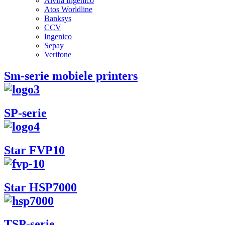
Alvira Ingenico
Atos Worldline
Banksys
CCV
Ingenico
Sepay
Verifone
Sm-serie mobiele printers
SP-serie
Star FVP10
Star HSP7000
TSP-serie