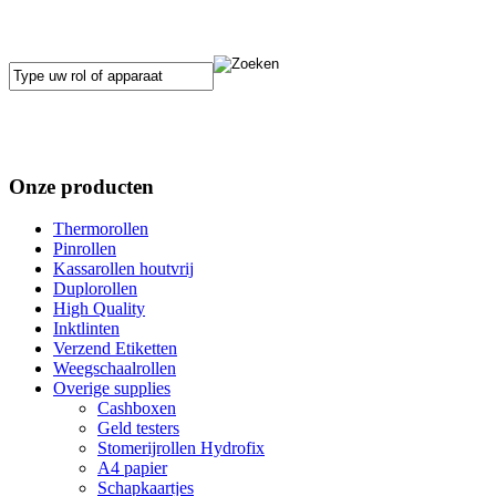
Onze producten
Thermorollen
Pinrollen
Kassarollen houtvrij
Duplorollen
High Quality
Inktlinten
Verzend Etiketten
Weegschaalrollen
Overige supplies
Cashboxen
Geld testers
Stomerijrollen Hydrofix
A4 papier
Schapkaartjes