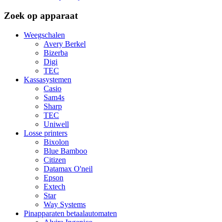
Zoek op apparaat
Weegschalen
Avery Berkel
Bizerba
Digi
TEC
Kassasystemen
Casio
Sam4s
Sharp
TEC
Uniwell
Losse printers
Bixolon
Blue Bamboo
Citizen
Datamax O'neil
Epson
Extech
Star
Way Systems
Pinapparaten betaalautomaten