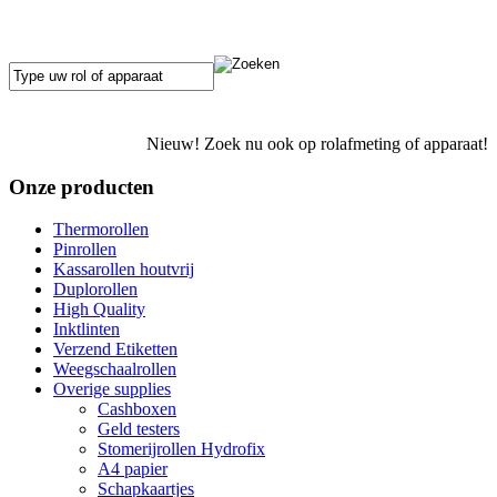
Nieuw! Zoek nu ook op rolafmeting of apparaat!
Onze producten
Thermorollen
Pinrollen
Kassarollen houtvrij
Duplorollen
High Quality
Inktlinten
Verzend Etiketten
Weegschaalrollen
Overige supplies
Cashboxen
Geld testers
Stomerijrollen Hydrofix
A4 papier
Schapkaartjes