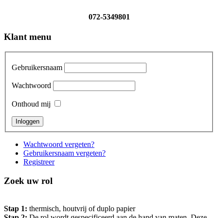
072-5349801
Klant menu
Gebruikersnaam
Wachtwoord
Onthoud mij
Wachtwoord vergeten?
Gebruikersnaam vergeten?
Registreer
Zoek uw rol
Stap 1:
thermisch, houtvrij of duplo papier
Stap 2:
De rol wordt gespecificeerd aan de hand van maten. Deze