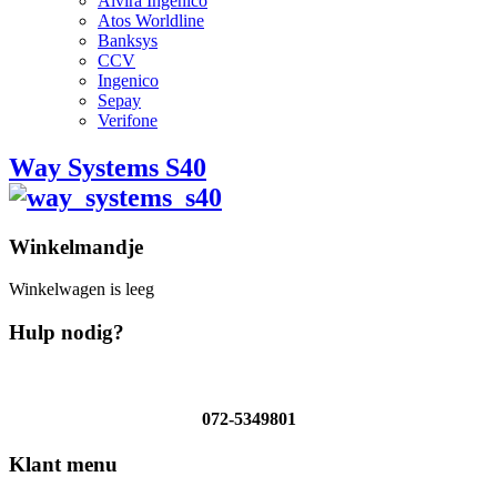
Alvira Ingenico
Atos Worldline
Banksys
CCV
Ingenico
Sepay
Verifone
Way Systems S40
Winkelmandje
Winkelwagen is leeg
Hulp nodig?
072-5349801
Klant menu