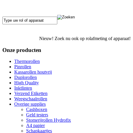
Nieuw! Zoek nu ook op rolafmeting of apparaat!
Onze producten
Thermorollen
Pinrollen
Kassarollen houtvrij
Duplorollen
High Quality
Inktlinten
Verzend Etiketten
Weegschaalrollen
Overige supplies
Cashboxen
Geld testers
Stomerijrollen Hydrofix
A4 papier
Schapkaartjes