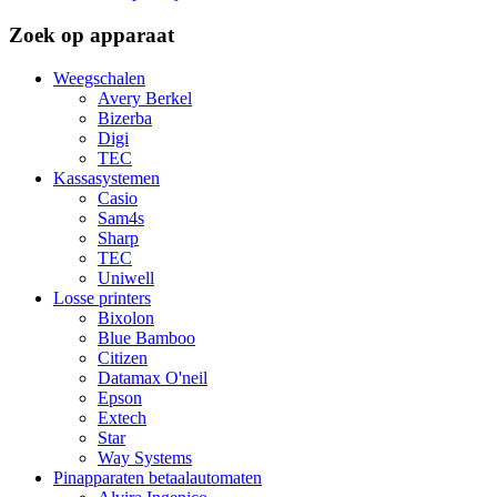
Zoek op apparaat
Weegschalen
Avery Berkel
Bizerba
Digi
TEC
Kassasystemen
Casio
Sam4s
Sharp
TEC
Uniwell
Losse printers
Bixolon
Blue Bamboo
Citizen
Datamax O'neil
Epson
Extech
Star
Way Systems
Pinapparaten betaalautomaten