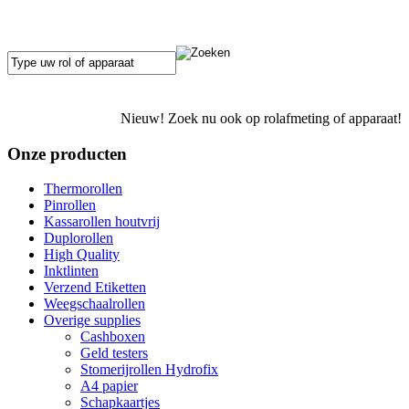
Nieuw! Zoek nu ook op rolafmeting of apparaat!
Onze producten
Thermorollen
Pinrollen
Kassarollen houtvrij
Duplorollen
High Quality
Inktlinten
Verzend Etiketten
Weegschaalrollen
Overige supplies
Cashboxen
Geld testers
Stomerijrollen Hydrofix
A4 papier
Schapkaartjes