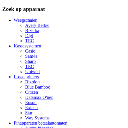
Zoek op apparaat
Weegschalen
Avery Berkel
Bizerba
Digi
TEC
Kassasystemen
Casio
Sam4s
Sharp
TEC
Uniwell
Losse printers
Bixolon
Blue Bamboo
Citizen
Datamax O'neil
Epson
Extech
Star
Way Systems
Pinapparaten betaalautomaten