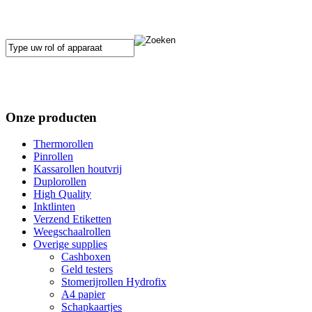
Onze producten
Thermorollen
Pinrollen
Kassarollen houtvrij
Duplorollen
High Quality
Inktlinten
Verzend Etiketten
Weegschaalrollen
Overige supplies
Cashboxen
Geld testers
Stomerijrollen Hydrofix
A4 papier
Schapkaartjes