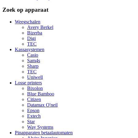
Zoek op apparaat
Weegschalen
Avery Berkel
Bizerba
Digi
TEC
Kassasystemen
Casio
Sam4s
Sharp
TEC
Uniwell
Losse printers
Bixolon
Blue Bamboo
Citizen
Datamax O'neil
Epson
Extech
Star
Way Systems
Pinapparaten betaalautomaten