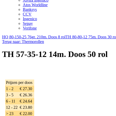
Alvira Ingenico
Atos Worldline
Banksys
CCV
Ingenico
Sepay
Verifone
HQ 80-150-25 76gr. 210m. Doos 8 rol
TH 80-80-12 75m. Doos 30 ro
Terug naar: Thermorollen
TH 57-35-12 14m. Doos 50 rol
Prijzen per doos
1 - 2
€ 27.30
3 - 5
€ 26.36
6 - 11
€ 24.64
12 - 22
€ 23.80
> 23
€ 22.00