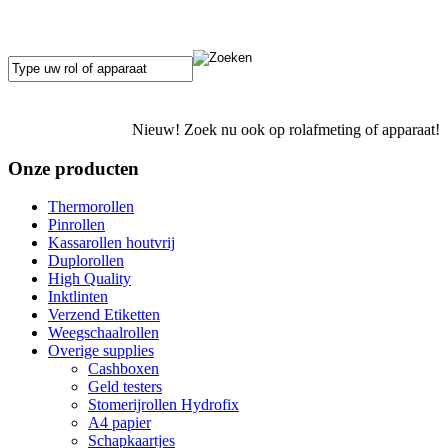
Nieuw! Zoek nu ook op rolafmeting of apparaat!
Onze producten
Thermorollen
Pinrollen
Kassarollen houtvrij
Duplorollen
High Quality
Inktlinten
Verzend Etiketten
Weegschaalrollen
Overige supplies
Cashboxen
Geld testers
Stomerijrollen Hydrofix
A4 papier
Schapkaartjes