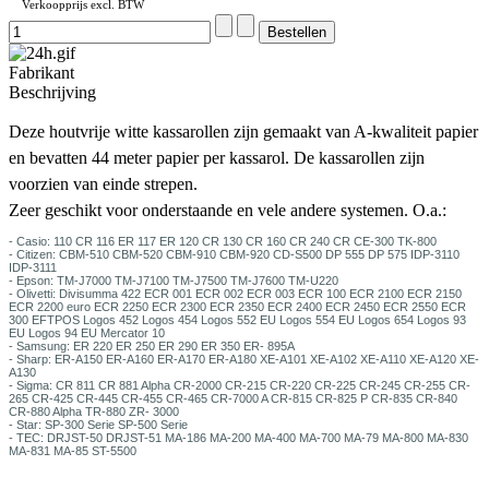
Verkoopprijs excl. BTW
Fabrikant
Beschrijving
Deze houtvrije witte kassarollen zijn gemaakt van A-kwaliteit papier
en bevatten 44 meter papier per kassarol. De kassarollen zijn
voorzien van einde strepen.
Zeer geschikt voor onderstaande en vele andere systemen. O.a.:
- Casio: 110 CR 116 ER 117 ER 120 CR 130 CR 160 CR 240 CR CE-300 TK-800
- Citizen: CBM-510 CBM-520 CBM-910 CBM-920 CD-S500 DP 555 DP 575 IDP-3110
IDP-3111
- Epson: TM-J7000 TM-J7100 TM-J7500 TM-J7600 TM-U220
- Olivetti: Divisumma 422 ECR 001 ECR 002 ECR 003 ECR 100 ECR 2100 ECR 2150
ECR 2200 euro ECR 2250 ECR 2300 ECR 2350 ECR 2400 ECR 2450 ECR 2550 ECR
300 EFTPOS Logos 452 Logos 454 Logos 552 EU Logos 554 EU Logos 654 Logos 93
EU Logos 94 EU Mercator 10
- Samsung: ER 220 ER 250 ER 290 ER 350 ER- 895A
- Sharp: ER-A150 ER-A160 ER-A170 ER-A180 XE-A101 XE-A102 XE-A110 XE-A120 XE-
A130
- Sigma: CR 811 CR 881 Alpha CR-2000 CR-215 CR-220 CR-225 CR-245 CR-255 CR-
265 CR-425 CR-445 CR-455 CR-465 CR-7000 A CR-815 CR-825 P CR-835 CR-840
CR-880 Alpha TR-880 ZR- 3000
- Star: SP-300 Serie SP-500 Serie
- TEC: DRJST-50 DRJST-51 MA-186 MA-200 MA-400 MA-700 MA-79 MA-800 MA-830
MA-831 MA-85 ST-5500