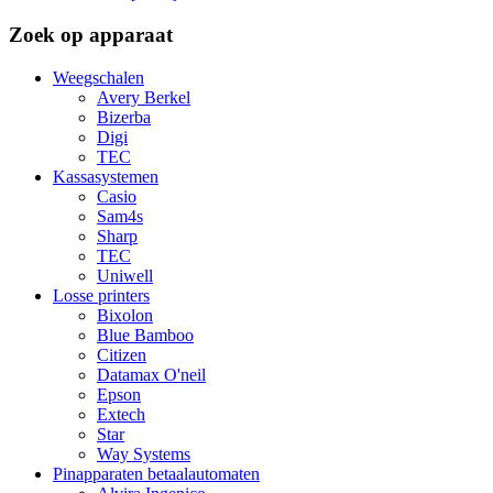
Zoek op apparaat
Weegschalen
Avery Berkel
Bizerba
Digi
TEC
Kassasystemen
Casio
Sam4s
Sharp
TEC
Uniwell
Losse printers
Bixolon
Blue Bamboo
Citizen
Datamax O'neil
Epson
Extech
Star
Way Systems
Pinapparaten betaalautomaten