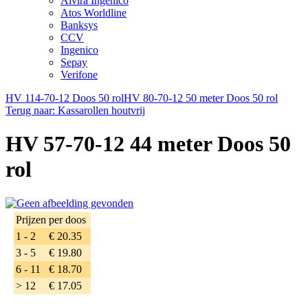
Alvira Ingenico
Atos Worldline
Banksys
CCV
Ingenico
Sepay
Verifone
HV 114-70-12 Doos 50 rol
HV 80-70-12 50 meter Doos 50 rol
Terug naar: Kassarollen houtvrij
HV 57-70-12 44 meter Doos 50
rol
Prijzen per doos
1 - 2
€ 20.35
3 - 5
€ 19.80
6 - 11
€ 18.70
> 12
€ 17.05