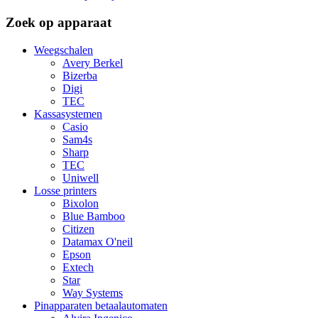
Zoek op apparaat
Weegschalen
Avery Berkel
Bizerba
Digi
TEC
Kassasystemen
Casio
Sam4s
Sharp
TEC
Uniwell
Losse printers
Bixolon
Blue Bamboo
Citizen
Datamax O'neil
Epson
Extech
Star
Way Systems
Pinapparaten betaalautomaten