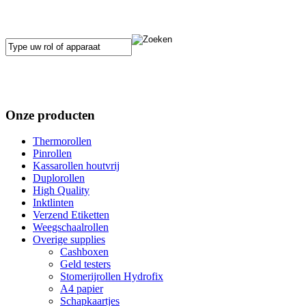
Onze producten
Thermorollen
Pinrollen
Kassarollen houtvrij
Duplorollen
High Quality
Inktlinten
Verzend Etiketten
Weegschaalrollen
Overige supplies
Cashboxen
Geld testers
Stomerijrollen Hydrofix
A4 papier
Schapkaartjes