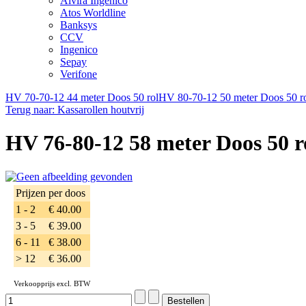
Alvira Ingenico
Atos Worldline
Banksys
CCV
Ingenico
Sepay
Verifone
HV 70-70-12 44 meter Doos 50 rol
HV 80-70-12 50 meter Doos 50 r
Terug naar: Kassarollen houtvrij
HV 76-80-12 58 meter Doos 50 r
Prijzen per doos
1 - 2
€ 40.00
3 - 5
€ 39.00
6 - 11
€ 38.00
> 12
€ 36.00
Verkoopprijs excl. BTW