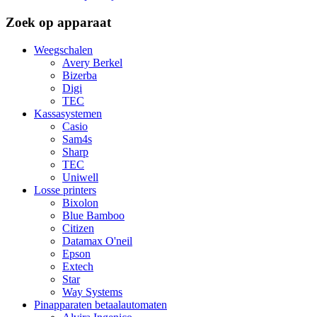
Zoek op apparaat
Weegschalen
Avery Berkel
Bizerba
Digi
TEC
Kassasystemen
Casio
Sam4s
Sharp
TEC
Uniwell
Losse printers
Bixolon
Blue Bamboo
Citizen
Datamax O'neil
Epson
Extech
Star
Way Systems
Pinapparaten betaalautomaten