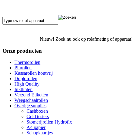
Nieuw! Zoek nu ook op rolafmeting of apparaat!
Onze producten
Thermorollen
Pinrollen
Kassarollen houtvrij
Duplorollen
High Quality
Inktlinten
Verzend Etiketten
Weegschaalrollen
Overige supplies
Cashboxen
Geld testers
Stomerijrollen Hydrofix
A4 papier
Schapkaartjes