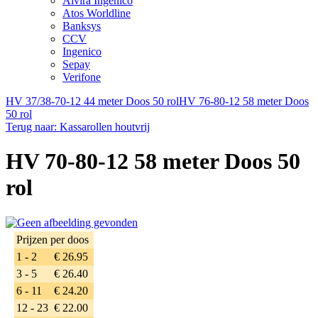
Alvira Ingenico
Atos Worldline
Banksys
CCV
Ingenico
Sepay
Verifone
HV 37/38-70-12 44 meter Doos 50 rol
HV 76-80-12 58 meter Doos
50 rol
Terug naar: Kassarollen houtvrij
HV 70-80-12 58 meter Doos 50
rol
Prijzen per doos
1 - 2
€ 26.95
3 - 5
€ 26.40
6 - 11
€ 24.20
12 - 23
€ 22.00