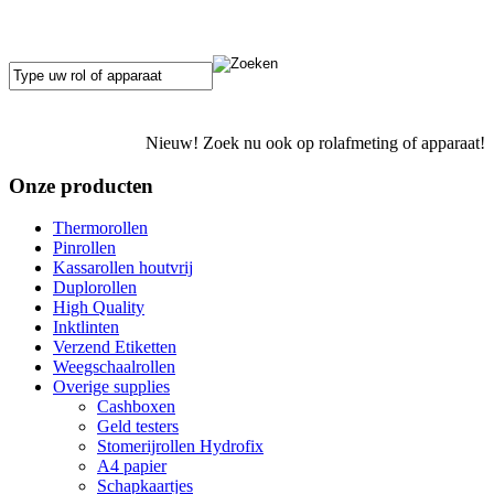
Nieuw! Zoek nu ook op rolafmeting of apparaat!
Onze producten
Thermorollen
Pinrollen
Kassarollen houtvrij
Duplorollen
High Quality
Inktlinten
Verzend Etiketten
Weegschaalrollen
Overige supplies
Cashboxen
Geld testers
Stomerijrollen Hydrofix
A4 papier
Schapkaartjes