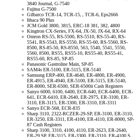
3840 Journal, G-7540
Fujitsu G-7500
Gilbarco TCR-14, TCR-15, , TCR-6, Eps2666
Ithaca 90 Plus
JCM Gold 3800, 3815, ERC-18 381, 382, 4800
Kingtron CX-Series, FX-64, JX-50, JX-64, RX-64
Omron RS-55, RS-5500, RS-5510, RS-55-40, RS-
5541, RS-5543, RS-5550, RS-55-60, RS-5560, RS-
8500, RS-85-50, RS-8550, 563, 5540, 5541, 5550,
5560, 8500, RS55, RS55-10, RS55-40, RS55-41,
RS55-60, RS-85, SP-85
Panasonic Gastroline Main, SP-85
SAM4s ER-5100, ER-5115, ER-5140
Samsung ERP-400, ER-4640, ER-4800, ER-4900,
ER-4915, ER-4940, ER-5100, ER-5115, ER-5140,
ER-8000, SER-6500, SER-6500ii Cash Registers
Sanyo 6000, 6100, 6400, ECR-640, ECR-6400, ECR-
641, ECR-6410, ER-2640, ER-2975, ER-3100, ER-
3110, ER-3115, ER-3300, ER-3310, ER-3311
Sanyo ECR-568, ECR-835
Sharp 3110, 2322-RCZER-29-SP, ER-3100, ER-3110,
ER-3250, ER-3311, ER-4100, ER-4110, ER-8000, SP-
87 Cash Registers
Sharp 3100, 3310, 4100, 4110, ER-2623, ER-2640,
ER-29 SP, ER-3115, ER-3300, ER-3310, ER-4100 S,