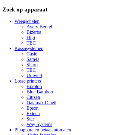
Zoek op apparaat
Weegschalen
Avery Berkel
Bizerba
Digi
TEC
Kassasystemen
Casio
Sam4s
Sharp
TEC
Uniwell
Losse printers
Bixolon
Blue Bamboo
Citizen
Datamax O'neil
Epson
Extech
Star
Way Systems
Pinapparaten betaalautomaten