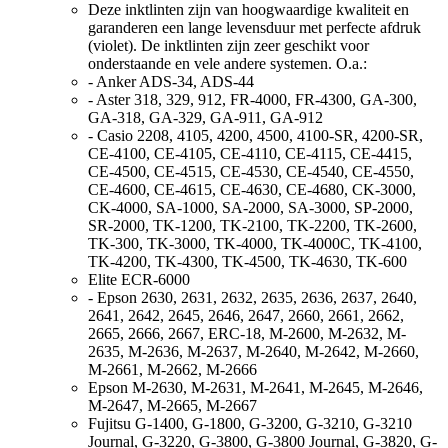
Deze inktlinten zijn van hoogwaardige kwaliteit en
garanderen een lange levensduur met perfecte afdruk
(violet). De inktlinten zijn zeer geschikt voor
onderstaande en vele andere systemen. O.a.:
- Anker ADS-34, ADS-44
- Aster 318, 329, 912, FR-4000, FR-4300, GA-300,
GA-318, GA-329, GA-911, GA-912
- Casio 2208, 4105, 4200, 4500, 4100-SR, 4200-SR,
CE-4100, CE-4105, CE-4110, CE-4115, CE-4415,
CE-4500, CE-4515, CE-4530, CE-4540, CE-4550,
CE-4600, CE-4615, CE-4630, CE-4680, CK-3000,
CK-4000, SA-1000, SA-2000, SA-3000, SP-2000,
SR-2000, TK-1200, TK-2100, TK-2200, TK-2600,
TK-300, TK-3000, TK-4000, TK-4000C, TK-4100,
TK-4200, TK-4300, TK-4500, TK-4630, TK-600
Elite ECR-6000
- Epson 2630, 2631, 2632, 2635, 2636, 2637, 2640,
2641, 2642, 2645, 2646, 2647, 2660, 2661, 2662,
2665, 2666, 2667, ERC-18, M-2600, M-2632, M-
2635, M-2636, M-2637, M-2640, M-2642, M-2660,
M-2661, M-2662, M-2666
Epson M-2630, M-2631, M-2641, M-2645, M-2646,
M-2647, M-2665, M-2667
Fujitsu G-1400, G-1800, G-3200, G-3210, G-3210
Journal, G-3220, G-3800, G-3800 Journal, G-3820, G-