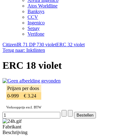
Alvira Ingenico
Atos Worldline
Banksys
CCV
Ingenico
Sepay
Verifone
CitizenIR 71 DP 730 violet
ERC 32 violet
Terug naar: Inktlinten
ERC 18 violet
Prijzen per doos
0-999
€ 3.24
Verkoopprijs excl. BTW
Fabrikant
Beschrijving