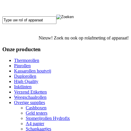
Nieuw! Zoek nu ook op rolafmeting of apparaat!
Onze producten
Thermorollen
Pinrollen
Kassarollen houtvrij
Duplorollen
High Quality
Inktlinten
Verzend Etiketten
Weegschaalrollen
Overige supplies
Cashboxen
Geld testers
Stomerijrollen Hydrofix
A4 papier
Schapkaartjes