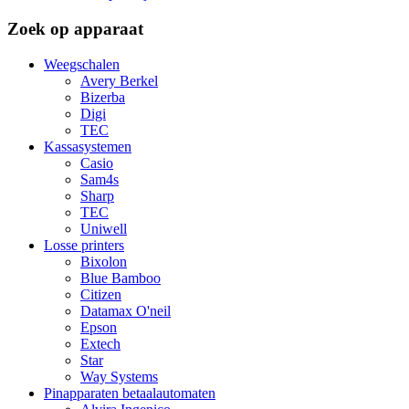
Zoek op apparaat
Weegschalen
Avery Berkel
Bizerba
Digi
TEC
Kassasystemen
Casio
Sam4s
Sharp
TEC
Uniwell
Losse printers
Bixolon
Blue Bamboo
Citizen
Datamax O'neil
Epson
Extech
Star
Way Systems
Pinapparaten betaalautomaten