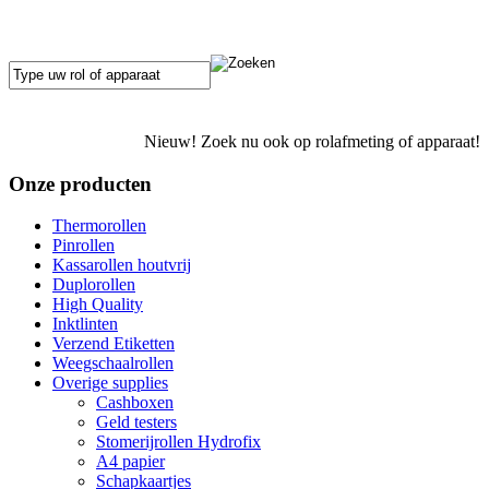
Nieuw! Zoek nu ook op rolafmeting of apparaat!
Onze producten
Thermorollen
Pinrollen
Kassarollen houtvrij
Duplorollen
High Quality
Inktlinten
Verzend Etiketten
Weegschaalrollen
Overige supplies
Cashboxen
Geld testers
Stomerijrollen Hydrofix
A4 papier
Schapkaartjes