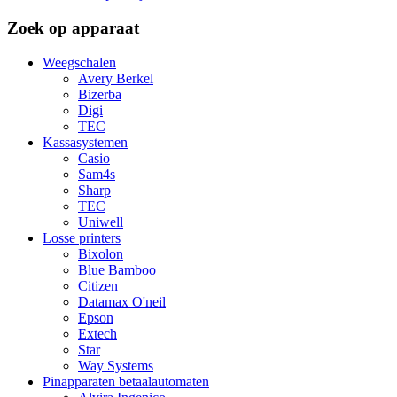
Zoek op apparaat
Weegschalen
Avery Berkel
Bizerba
Digi
TEC
Kassasystemen
Casio
Sam4s
Sharp
TEC
Uniwell
Losse printers
Bixolon
Blue Bamboo
Citizen
Datamax O'neil
Epson
Extech
Star
Way Systems
Pinapparaten betaalautomaten