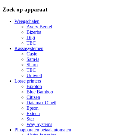
Zoek op apparaat
Weegschalen
Avery Berkel
Bizerba
Digi
TEC
Kassasystemen
Casio
Sam4s
Sharp
TEC
Uniwell
Losse printers
Bixolon
Blue Bamboo
Citizen
Datamax O'neil
Epson
Extech
Star
Way Systems
Pinapparaten betaalautomaten