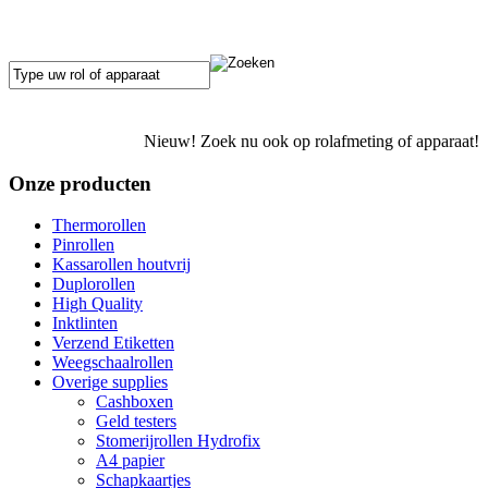
Nieuw! Zoek nu ook op rolafmeting of apparaat!
Onze producten
Thermorollen
Pinrollen
Kassarollen houtvrij
Duplorollen
High Quality
Inktlinten
Verzend Etiketten
Weegschaalrollen
Overige supplies
Cashboxen
Geld testers
Stomerijrollen Hydrofix
A4 papier
Schapkaartjes