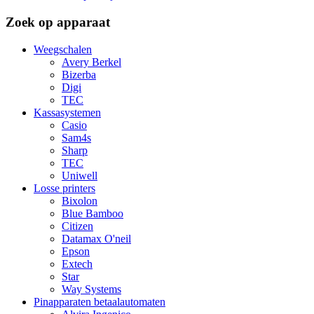
Zoek op apparaat
Weegschalen
Avery Berkel
Bizerba
Digi
TEC
Kassasystemen
Casio
Sam4s
Sharp
TEC
Uniwell
Losse printers
Bixolon
Blue Bamboo
Citizen
Datamax O'neil
Epson
Extech
Star
Way Systems
Pinapparaten betaalautomaten