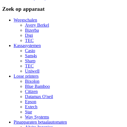
Zoek op apparaat
Weegschalen
Avery Berkel
Bizerba
Digi
TEC
Kassasystemen
Casio
Sam4s
Sharp
TEC
Uniwell
Losse printers
Bixolon
Blue Bamboo
Citizen
Datamax O'neil
Epson
Extech
Star
Way Systems
Pinapparaten betaalautomaten