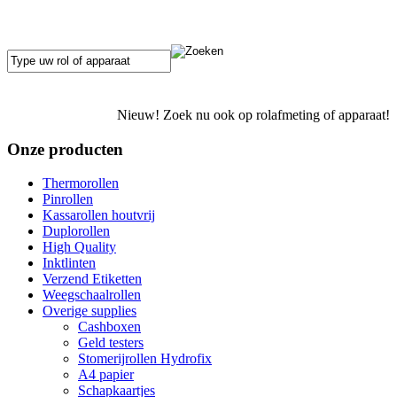
Nieuw! Zoek nu ook op rolafmeting of apparaat!
Onze producten
Thermorollen
Pinrollen
Kassarollen houtvrij
Duplorollen
High Quality
Inktlinten
Verzend Etiketten
Weegschaalrollen
Overige supplies
Cashboxen
Geld testers
Stomerijrollen Hydrofix
A4 papier
Schapkaartjes