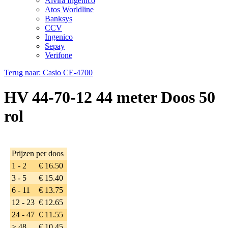
Alvira Ingenico
Atos Worldline
Banksys
CCV
Ingenico
Sepay
Verifone
Terug naar: Casio CE-4700
HV 44-70-12 44 meter Doos 50
rol
Prijzen per doos
1 - 2
€ 16.50
3 - 5
€ 15.40
6 - 11
€ 13.75
12 - 23
€ 12.65
24 - 47
€ 11.55
> 48
€ 10.45