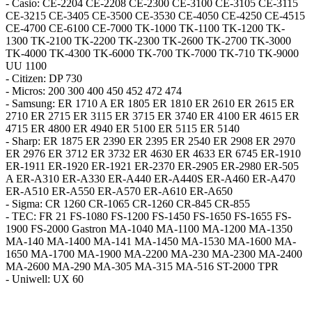
- Casio: CE-2204 CE-2208 CE-2300 CE-3100 CE-3105 CE-3115
CE-3215 CE-3405 CE-3500 CE-3530 CE-4050 CE-4250 CE-4515
CE-4700 CE-6100 CE-7000 TK-1000 TK-1100 TK-1200 TK-
1300 TK-2100 TK-2200 TK-2300 TK-2600 TK-2700 TK-3000
TK-4000 TK-4300 TK-6000 TK-700 TK-7000 TK-710 TK-9000
UU 1100
- Citizen: DP 730
- Micros: 200 300 400 450 452 472 474
- Samsung: ER 1710 A ER 1805 ER 1810 ER 2610 ER 2615 ER
2710 ER 2715 ER 3115 ER 3715 ER 3740 ER 4100 ER 4615 ER
4715 ER 4800 ER 4940 ER 5100 ER 5115 ER 5140
- Sharp: ER 1875 ER 2390 ER 2395 ER 2540 ER 2908 ER 2970
ER 2976 ER 3712 ER 3732 ER 4630 ER 4633 ER 6745 ER-1910
ER-1911 ER-1920 ER-1921 ER-2370 ER-2905 ER-2980 ER-505
A ER-A310 ER-A330 ER-A440 ER-A440S ER-A460 ER-A470
ER-A510 ER-A550 ER-A570 ER-A610 ER-A650
- Sigma: CR 1260 CR-1065 CR-1260 CR-845 CR-855
- TEC: FR 21 FS-1080 FS-1200 FS-1450 FS-1650 FS-1655 FS-
1900 FS-2000 Gastron MA-1040 MA-1100 MA-1200 MA-1350
MA-140 MA-1400 MA-141 MA-1450 MA-1530 MA-1600 MA-
1650 MA-1700 MA-1900 MA-2200 MA-230 MA-2300 MA-2400
MA-2600 MA-290 MA-305 MA-315 MA-516 ST-2000 TPR
- Uniwell: UX 60