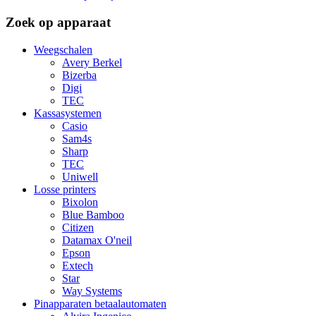
Zoek op apparaat
Weegschalen
Avery Berkel
Bizerba
Digi
TEC
Kassasystemen
Casio
Sam4s
Sharp
TEC
Uniwell
Losse printers
Bixolon
Blue Bamboo
Citizen
Datamax O'neil
Epson
Extech
Star
Way Systems
Pinapparaten betaalautomaten