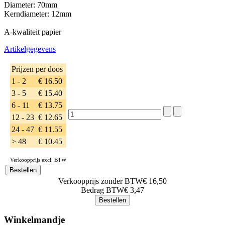
Diameter: 70mm
Kerndiameter: 12mm
A-kwaliteit papier
Artikelgegevens
Prijzen per doos
1 - 2
€ 16.50
3 - 5
€ 15.40
6 - 11
€ 13.75
12 - 23
€ 12.65
24 - 47
€ 11.55
> 48
€ 10.45
Verkoopprijs excl. BTW
Verkoopprijs zonder BTW
€ 16,50
Bedrag BTW
€ 3,47
Winkelmandje