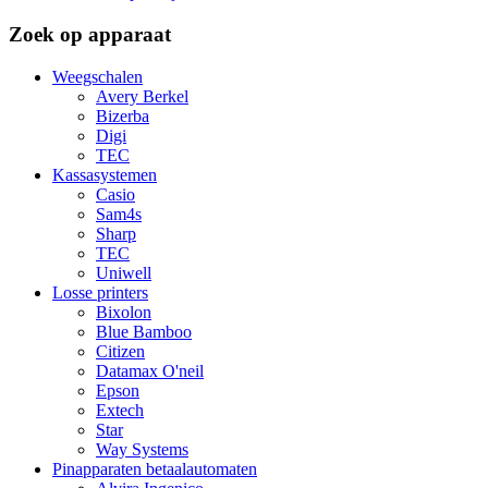
Zoek op apparaat
Weegschalen
Avery Berkel
Bizerba
Digi
TEC
Kassasystemen
Casio
Sam4s
Sharp
TEC
Uniwell
Losse printers
Bixolon
Blue Bamboo
Citizen
Datamax O'neil
Epson
Extech
Star
Way Systems
Pinapparaten betaalautomaten