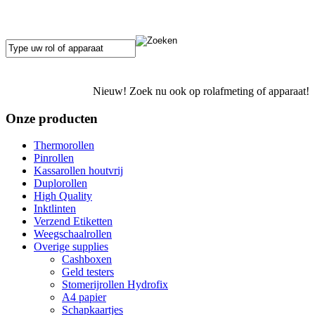
Nieuw! Zoek nu ook op rolafmeting of apparaat!
Onze producten
Thermorollen
Pinrollen
Kassarollen houtvrij
Duplorollen
High Quality
Inktlinten
Verzend Etiketten
Weegschaalrollen
Overige supplies
Cashboxen
Geld testers
Stomerijrollen Hydrofix
A4 papier
Schapkaartjes