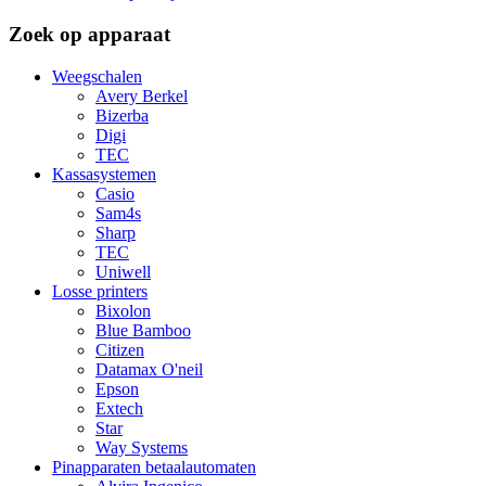
Zoek op apparaat
Weegschalen
Avery Berkel
Bizerba
Digi
TEC
Kassasystemen
Casio
Sam4s
Sharp
TEC
Uniwell
Losse printers
Bixolon
Blue Bamboo
Citizen
Datamax O'neil
Epson
Extech
Star
Way Systems
Pinapparaten betaalautomaten