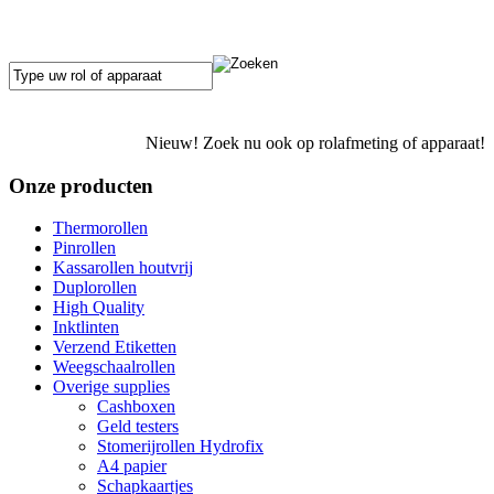
Nieuw! Zoek nu ook op rolafmeting of apparaat!
Onze producten
Thermorollen
Pinrollen
Kassarollen houtvrij
Duplorollen
High Quality
Inktlinten
Verzend Etiketten
Weegschaalrollen
Overige supplies
Cashboxen
Geld testers
Stomerijrollen Hydrofix
A4 papier
Schapkaartjes