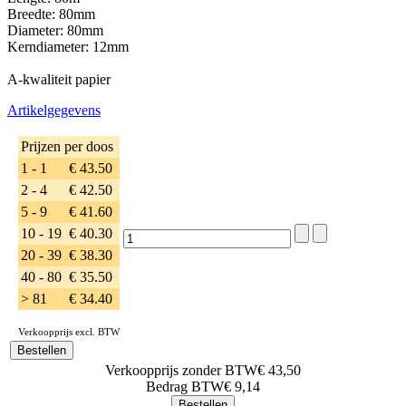
Breedte: 80mm
Diameter: 80mm
Kerndiameter: 12mm
A-kwaliteit papier
Artikelgegevens
Prijzen per doos
1 - 1
€ 43.50
2 - 4
€ 42.50
5 - 9
€ 41.60
10 - 19
€ 40.30
20 - 39
€ 38.30
40 - 80
€ 35.50
> 81
€ 34.40
Verkoopprijs excl. BTW
Verkoopprijs zonder BTW
€ 43,50
Bedrag BTW
€ 9,14