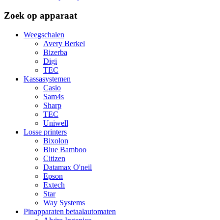
Zoek op apparaat
Weegschalen
Avery Berkel
Bizerba
Digi
TEC
Kassasystemen
Casio
Sam4s
Sharp
TEC
Uniwell
Losse printers
Bixolon
Blue Bamboo
Citizen
Datamax O'neil
Epson
Extech
Star
Way Systems
Pinapparaten betaalautomaten