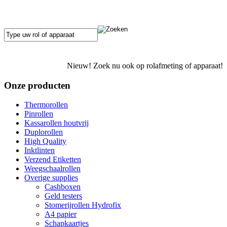
Nieuw! Zoek nu ook op rolafmeting of apparaat!
Onze producten
Thermorollen
Pinrollen
Kassarollen houtvrij
Duplorollen
High Quality
Inktlinten
Verzend Etiketten
Weegschaalrollen
Overige supplies
Cashboxen
Geld testers
Stomerijrollen Hydrofix
A4 papier
Schapkaartjes