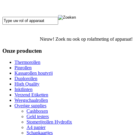
Nieuw! Zoek nu ook op rolafmeting of apparaat!
Onze producten
Thermorollen
Pinrollen
Kassarollen houtvrij
Duplorollen
High Quality
Inktlinten
Verzend Etiketten
Weegschaalrollen
Overige supplies
Cashboxen
Geld testers
Stomerijrollen Hydrofix
A4 papier
Schapkaartjes