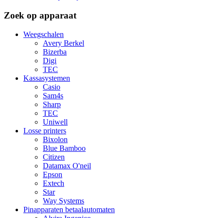
Zoek op apparaat
Weegschalen
Avery Berkel
Bizerba
Digi
TEC
Kassasystemen
Casio
Sam4s
Sharp
TEC
Uniwell
Losse printers
Bixolon
Blue Bamboo
Citizen
Datamax O'neil
Epson
Extech
Star
Way Systems
Pinapparaten betaalautomaten