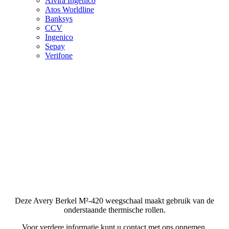
Alvira Ingenico
Atos Worldline
Banksys
CCV
Ingenico
Sepay
Verifone
Deze Avery Berkel M²-420 weegschaal maakt gebruik van de
onderstaande thermische rollen.
Voor verdere informatie kunt u contact met ons opnemen.