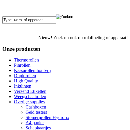
Nieuw! Zoek nu ook op rolafmeting of apparaat!
Onze producten
Thermorollen
Pinrollen
Kassarollen houtvrij
Duplorollen
High Quality
Inktlinten
Verzend Etiketten
Weegschaalrollen
Overige supplies
Cashboxen
Geld testers
Stomerijrollen Hydrofix
A4 papier
Schapkaartjes