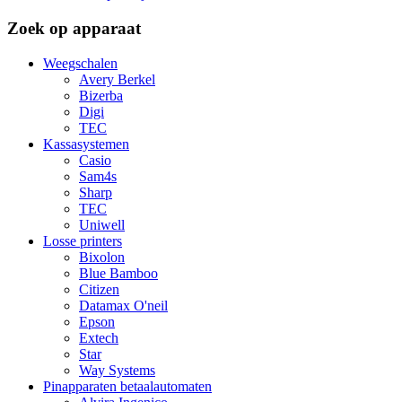
Zoek op apparaat
Weegschalen
Avery Berkel
Bizerba
Digi
TEC
Kassasystemen
Casio
Sam4s
Sharp
TEC
Uniwell
Losse printers
Bixolon
Blue Bamboo
Citizen
Datamax O'neil
Epson
Extech
Star
Way Systems
Pinapparaten betaalautomaten