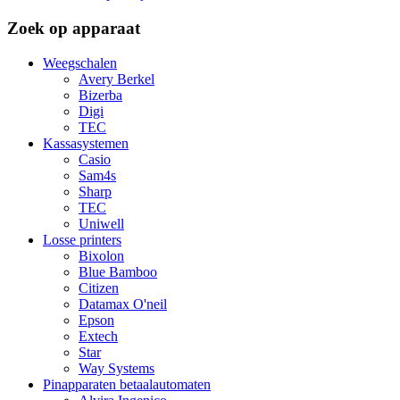
Zoek op apparaat
Weegschalen
Avery Berkel
Bizerba
Digi
TEC
Kassasystemen
Casio
Sam4s
Sharp
TEC
Uniwell
Losse printers
Bixolon
Blue Bamboo
Citizen
Datamax O'neil
Epson
Extech
Star
Way Systems
Pinapparaten betaalautomaten