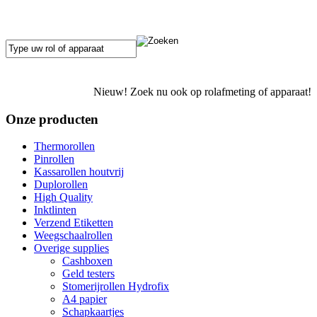
Nieuw! Zoek nu ook op rolafmeting of apparaat!
Onze producten
Thermorollen
Pinrollen
Kassarollen houtvrij
Duplorollen
High Quality
Inktlinten
Verzend Etiketten
Weegschaalrollen
Overige supplies
Cashboxen
Geld testers
Stomerijrollen Hydrofix
A4 papier
Schapkaartjes