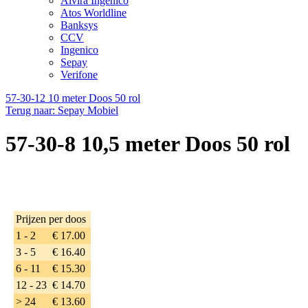
Alvira Ingenico
Atos Worldline
Banksys
CCV
Ingenico
Sepay
Verifone
57-30-12 10 meter Doos 50 rol
Terug naar: Sepay Mobiel
57-30-8 10,5 meter Doos 50 rol
Prijzen per doos
1 - 2
€ 17.00
3 - 5
€ 16.40
6 - 11
€ 15.30
12 - 23
€ 14.70
> 24
€ 13.60