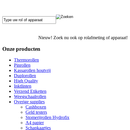
Nieuw! Zoek nu ook op rolafmeting of apparaat!
Onze producten
Thermorollen
Pinrollen
Kassarollen houtvrij
Duplorollen
High Quality
Inktlinten
Verzend Etiketten
Weegschaalrollen
Overige supplies
Cashboxen
Geld testers
Stomerijrollen Hydrofix
A4 papier
Schapkaartjes