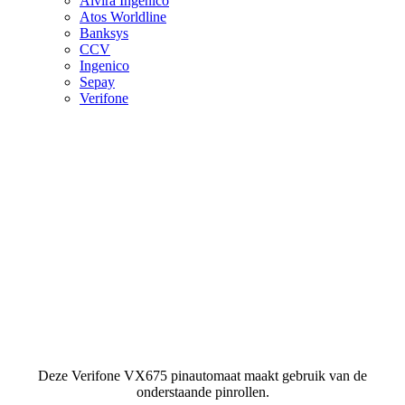
Alvira Ingenico
Atos Worldline
Banksys
CCV
Ingenico
Sepay
Verifone
Deze Verifone VX675 pinautomaat maakt gebruik van de
onderstaande pinrollen.