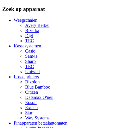
Zoek op apparaat
Weegschalen
Avery Berkel
Bizerba
Digi
TEC
Kassasystemen
Casio
Sam4s
Sharp
TEC
Uniwell
Losse printers
Bixolon
Blue Bamboo
Citizen
Datamax O'neil
Epson
Extech
Star
Way Systems
Pinapparaten betaalautomaten