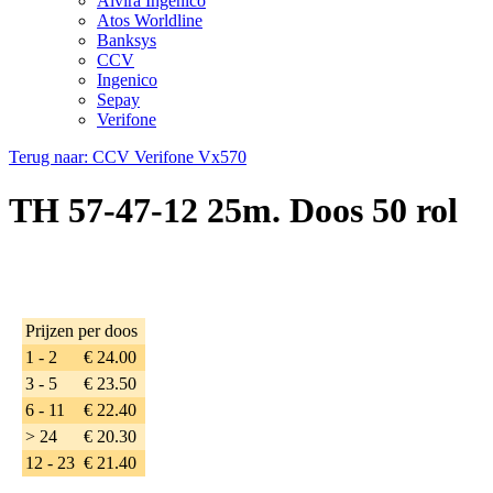
Alvira Ingenico
Atos Worldline
Banksys
CCV
Ingenico
Sepay
Verifone
Terug naar: CCV Verifone Vx570
TH 57-47-12 25m. Doos 50 rol
Prijzen per doos
1 - 2
€ 24.00
3 - 5
€ 23.50
6 - 11
€ 22.40
> 24
€ 20.30
12 - 23
€ 21.40