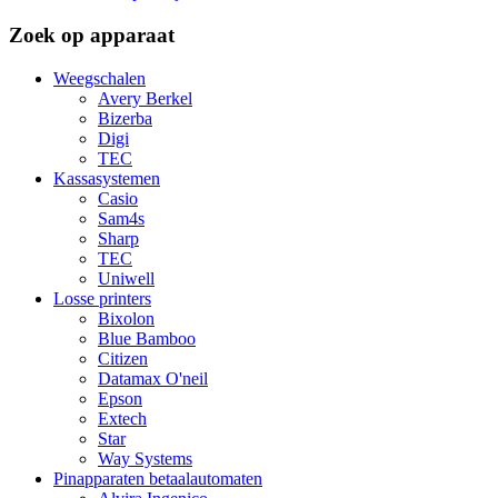
Zoek op apparaat
Weegschalen
Avery Berkel
Bizerba
Digi
TEC
Kassasystemen
Casio
Sam4s
Sharp
TEC
Uniwell
Losse printers
Bixolon
Blue Bamboo
Citizen
Datamax O'neil
Epson
Extech
Star
Way Systems
Pinapparaten betaalautomaten