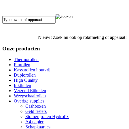
Nieuw! Zoek nu ook op rolafmeting of apparaat!
Onze producten
Thermorollen
Pinrollen
Kassarollen houtvrij
Duplorollen
High Quality
Inktlinten
Verzend Etiketten
Weegschaalrollen
Overige supplies
Cashboxen
Geld testers
Stomerijrollen Hydrofix
A4 papier
Schapkaartjes