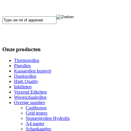
Onze producten
Thermorollen
Pinrollen
Kassarollen houtvrij
Duplorollen
High Quality
Inktlinten
Verzend Etiketten
Weegschaalrollen
Overige supplies
Cashboxen
Geld testers
Stomerijrollen Hydrofix
A4 papier
Schapkaartjes