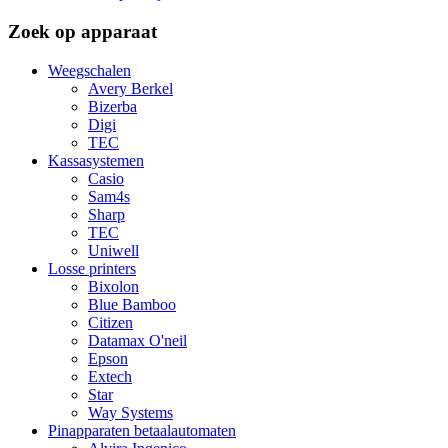
Zoek op apparaat
Weegschalen
Avery Berkel
Bizerba
Digi
TEC
Kassasystemen
Casio
Sam4s
Sharp
TEC
Uniwell
Losse printers
Bixolon
Blue Bamboo
Citizen
Datamax O'neil
Epson
Extech
Star
Way Systems
Pinapparaten betaalautomaten