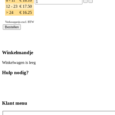
6 - 11
€ 18.10
12 - 23
€ 17.50
> 24
€ 16.25
Verkoopprijs excl. BTW
Winkelmandje
Winkelwagen is leeg
Hulp nodig?
Klant menu