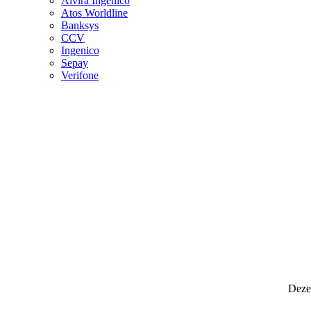
Alvira Ingenico
Atos Worldline
Banksys
CCV
Ingenico
Sepay
Verifone
Deze