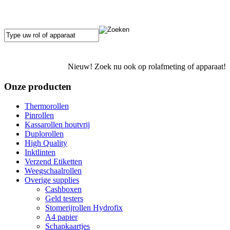
Nieuw! Zoek nu ook op rolafmeting of apparaat!
Onze producten
Thermorollen
Pinrollen
Kassarollen houtvrij
Duplorollen
High Quality
Inktlinten
Verzend Etiketten
Weegschaalrollen
Overige supplies
Cashboxen
Geld testers
Stomerijrollen Hydrofix
A4 papier
Schapkaartjes