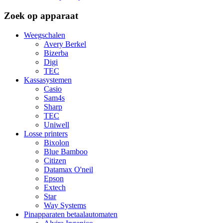
Zoek op apparaat
Weegschalen
Avery Berkel
Bizerba
Digi
TEC
Kassasystemen
Casio
Sam4s
Sharp
TEC
Uniwell
Losse printers
Bixolon
Blue Bamboo
Citizen
Datamax O'neil
Epson
Extech
Star
Way Systems
Pinapparaten betaalautomaten