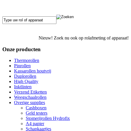
Nieuw! Zoek nu ook op rolafmeting of apparaat!
Onze producten
Thermorollen
Pinrollen
Kassarollen houtvrij
Duplorollen
High Quality
Inktlinten
Verzend Etiketten
Weegschaalrollen
Overige supplies
Cashboxen
Geld testers
Stomerijrollen Hydrofix
A4 papier
Schapkaartjes