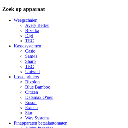
Zoek op apparaat
Weegschalen
Avery Berkel
Bizerba
Digi
TEC
Kassasystemen
Casio
Sam4s
Sharp
TEC
Uniwell
Losse printers
Bixolon
Blue Bamboo
Citizen
Datamax O'neil
Epson
Extech
Star
Way Systems
Pinapparaten betaalautomaten