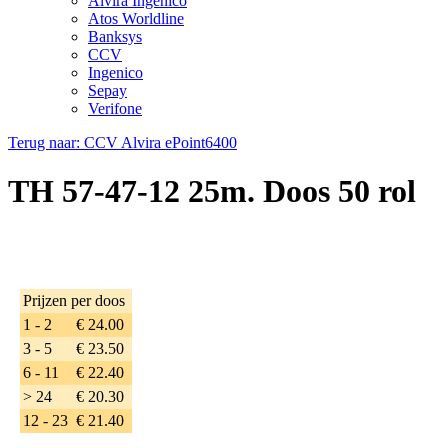
Alvira Ingenico
Atos Worldline
Banksys
CCV
Ingenico
Sepay
Verifone
Terug naar: CCV Alvira ePoint6400
TH 57-47-12 25m. Doos 50 rol
Prijzen per doos
1 - 2
€ 24.00
3 - 5
€ 23.50
6 - 11
€ 22.40
> 24
€ 20.30
12 - 23
€ 21.40