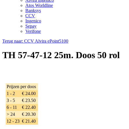
Alvira Ingenico
Atos Worldline
Banksys
CCV
Ingenico
Sepay
Verifone
Terug naar: CCV Alvira ePoint5100
TH 57-47-12 25m. Doos 50 rol
Prijzen per doos
1 - 2
€ 24.00
3 - 5
€ 23.50
6 - 11
€ 22.40
> 24
€ 20.30
12 - 23
€ 21.40