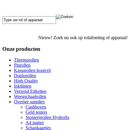
Nieuw! Zoek nu ook op rolafmeting of apparaat!
Onze producten
Thermorollen
Pinrollen
Kassarollen houtvrij
Duplorollen
High Quality
Inktlinten
Verzend Etiketten
Weegschaalrollen
Overige supplies
Cashboxen
Geld testers
Stomerijrollen Hydrofix
A4 papier
Schapkaartjes