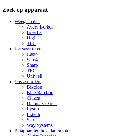
Zoek op apparaat
Weegschalen
Avery Berkel
Bizerba
Digi
TEC
Kassasystemen
Casio
Sam4s
Sharp
TEC
Uniwell
Losse printers
Bixolon
Blue Bamboo
Citizen
Datamax O'neil
Epson
Extech
Star
Way Systems
Pinapparaten betaalautomaten