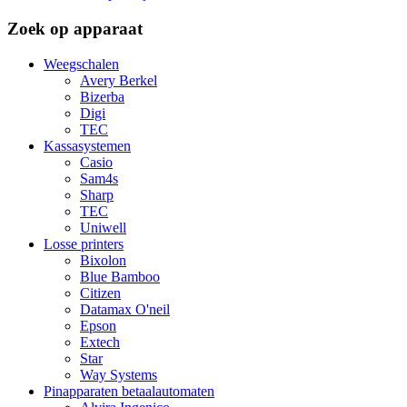
Zoek op apparaat
Weegschalen
Avery Berkel
Bizerba
Digi
TEC
Kassasystemen
Casio
Sam4s
Sharp
TEC
Uniwell
Losse printers
Bixolon
Blue Bamboo
Citizen
Datamax O'neil
Epson
Extech
Star
Way Systems
Pinapparaten betaalautomaten