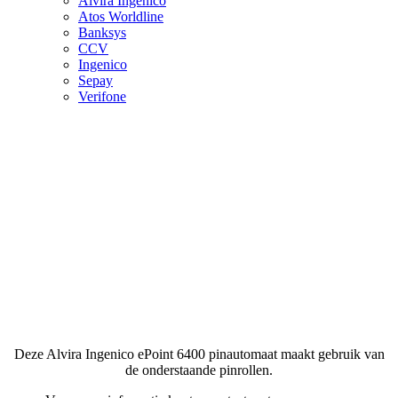
Alvira Ingenico
Atos Worldline
Banksys
CCV
Ingenico
Sepay
Verifone
Deze Alvira Ingenico ePoint 6400 pinautomaat maakt gebruik van
de onderstaande pinrollen.