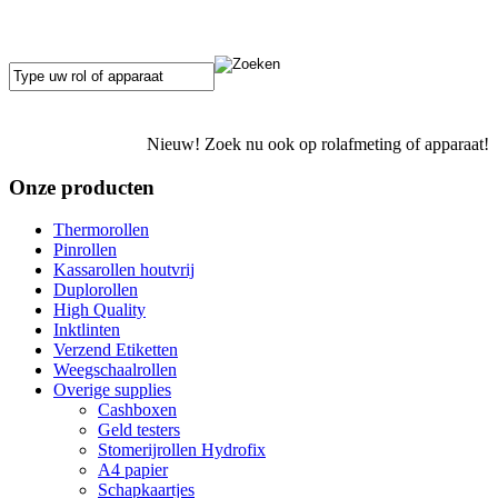
Nieuw! Zoek nu ook op rolafmeting of apparaat!
Onze producten
Thermorollen
Pinrollen
Kassarollen houtvrij
Duplorollen
High Quality
Inktlinten
Verzend Etiketten
Weegschaalrollen
Overige supplies
Cashboxen
Geld testers
Stomerijrollen Hydrofix
A4 papier
Schapkaartjes