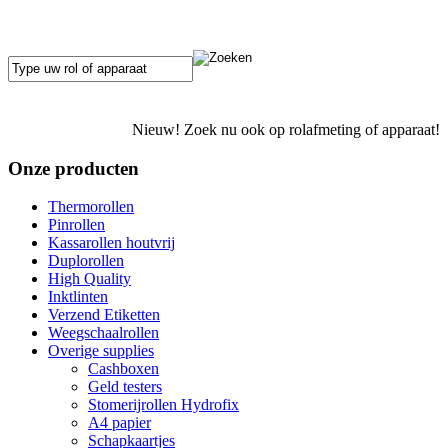
Nieuw! Zoek nu ook op rolafmeting of apparaat!
Onze producten
Thermorollen
Pinrollen
Kassarollen houtvrij
Duplorollen
High Quality
Inktlinten
Verzend Etiketten
Weegschaalrollen
Overige supplies
Cashboxen
Geld testers
Stomerijrollen Hydrofix
A4 papier
Schapkaartjes