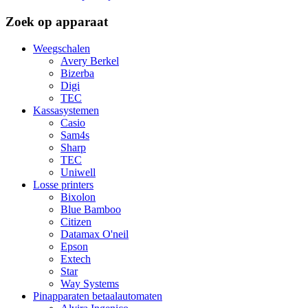
Zoek op apparaat
Weegschalen
Avery Berkel
Bizerba
Digi
TEC
Kassasystemen
Casio
Sam4s
Sharp
TEC
Uniwell
Losse printers
Bixolon
Blue Bamboo
Citizen
Datamax O'neil
Epson
Extech
Star
Way Systems
Pinapparaten betaalautomaten