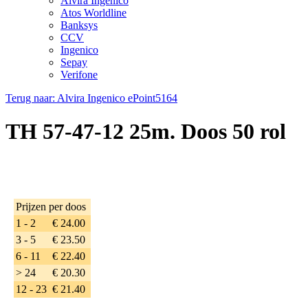
Alvira Ingenico
Atos Worldline
Banksys
CCV
Ingenico
Sepay
Verifone
Terug naar: Alvira Ingenico ePoint5164
TH 57-47-12 25m. Doos 50 rol
Prijzen per doos
1 - 2
€ 24.00
3 - 5
€ 23.50
6 - 11
€ 22.40
> 24
€ 20.30
12 - 23
€ 21.40