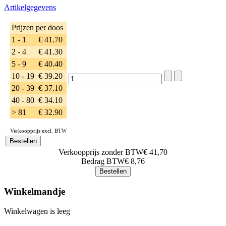
Artikelgegevens
Prijzen per doos
1 - 1
€ 41.70
2 - 4
€ 41.30
5 - 9
€ 40.40
10 - 19
€ 39.20
20 - 39
€ 37.10
40 - 80
€ 34.10
> 81
€ 32.90
Verkoopprijs excl. BTW
Verkoopprijs zonder BTW
€ 41,70
Bedrag BTW
€ 8,76
Winkelmandje
Winkelwagen is leeg