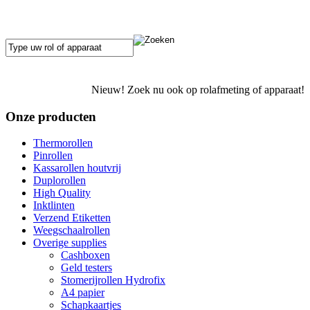
Nieuw! Zoek nu ook op rolafmeting of apparaat!
Onze producten
Thermorollen
Pinrollen
Kassarollen houtvrij
Duplorollen
High Quality
Inktlinten
Verzend Etiketten
Weegschaalrollen
Overige supplies
Cashboxen
Geld testers
Stomerijrollen Hydrofix
A4 papier
Schapkaartjes