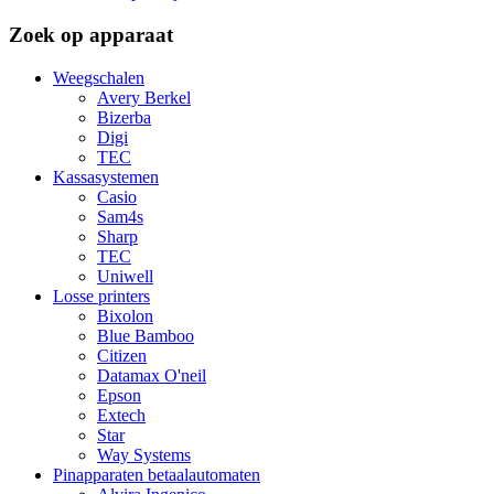
Zoek op apparaat
Weegschalen
Avery Berkel
Bizerba
Digi
TEC
Kassasystemen
Casio
Sam4s
Sharp
TEC
Uniwell
Losse printers
Bixolon
Blue Bamboo
Citizen
Datamax O'neil
Epson
Extech
Star
Way Systems
Pinapparaten betaalautomaten