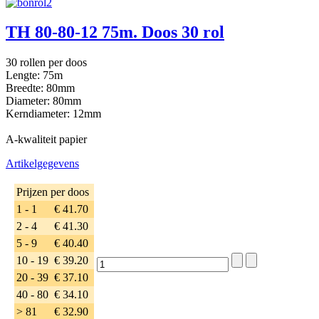
TH 80-80-12 75m. Doos 30 rol
30 rollen per doos
Lengte: 75m
Breedte: 80mm
Diameter: 80mm
Kerndiameter: 12mm
A-kwaliteit papier
Artikelgegevens
Prijzen per doos
1 - 1
€ 41.70
2 - 4
€ 41.30
5 - 9
€ 40.40
10 - 19
€ 39.20
20 - 39
€ 37.10
40 - 80
€ 34.10
> 81
€ 32.90