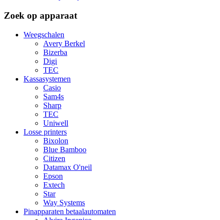
Zoek op apparaat
Weegschalen
Avery Berkel
Bizerba
Digi
TEC
Kassasystemen
Casio
Sam4s
Sharp
TEC
Uniwell
Losse printers
Bixolon
Blue Bamboo
Citizen
Datamax O'neil
Epson
Extech
Star
Way Systems
Pinapparaten betaalautomaten