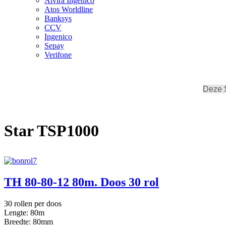
Alvira Ingenico
Atos Worldline
Banksys
CCV
Ingenico
Sepay
Verifone
Deze S
Star TSP1000
TH 80-80-12 80m. Doos 30 rol
30 rollen per doos
Lengte: 80m
Breedte: 80mm