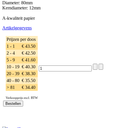
Diameter: 80mm
Kerndiameter: 12mm
A-kwaliteit papier
Artikelgegevens
Prijzen per doos
1 - 1
€ 43.50
2 - 4
€ 42.50
5 - 9
€ 41.60
10 - 19
€ 40.30
20 - 39
€ 38.30
40 - 80
€ 35.50
> 81
€ 34.40
Verkoopprijs excl. BTW