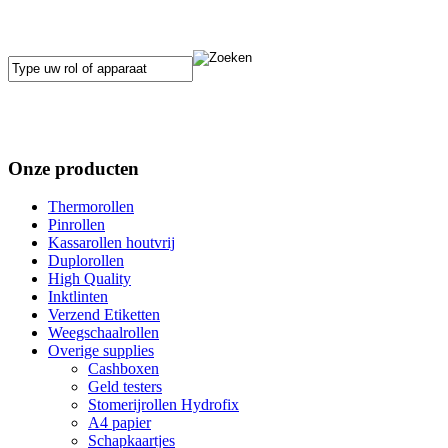
Onze producten
Thermorollen
Pinrollen
Kassarollen houtvrij
Duplorollen
High Quality
Inktlinten
Verzend Etiketten
Weegschaalrollen
Overige supplies
Cashboxen
Geld testers
Stomerijrollen Hydrofix
A4 papier
Schapkaartjes