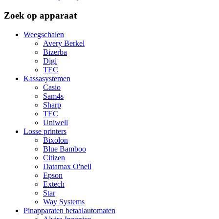
Zoek op apparaat
Weegschalen
Avery Berkel
Bizerba
Digi
TEC
Kassasystemen
Casio
Sam4s
Sharp
TEC
Uniwell
Losse printers
Bixolon
Blue Bamboo
Citizen
Datamax O'neil
Epson
Extech
Star
Way Systems
Pinapparaten betaalautomaten