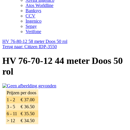
Alvira Ingenico
Atos Worldline
Banksys
CCV
Ingenico
Sepay
Verifone
HV 76-80-12 58 meter Doos 50 rol
Terug naar: Citizen IDP-3550
HV 76-70-12 44 meter Doos 50
rol
Prijzen per doos
1 - 2
€ 37.00
3 - 5
€ 36.50
6 - 11
€ 35.50
> 12
€ 34.50