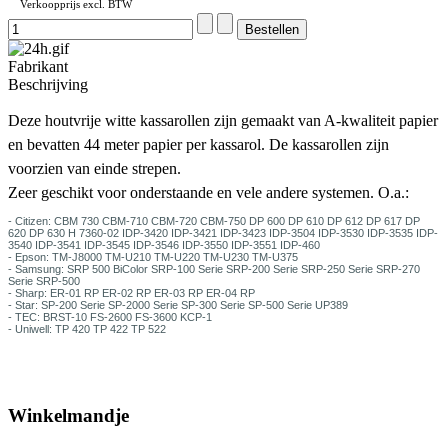
Verkoopprijs excl. BTW
Fabrikant
Beschrijving
D
eze houtvrije witte kassarollen zijn gemaakt van A-kwaliteit papier
en bevatten 44 meter papier per kassarol. De kassarollen zijn
voorzien van einde strepen.
Zeer geschikt voor onderstaande en vele andere systemen. O.a.:
- Citizen: CBM 730 CBM-710 CBM-720 CBM-750 DP 600 DP 610 DP 612 DP 617 DP
620 DP 630 H 7360-02 IDP-3420 IDP-3421 IDP-3423 IDP-3504 IDP-3530 IDP-3535 IDP-
3540 IDP-3541 IDP-3545 IDP-3546 IDP-3550 IDP-3551 IDP-460
- Epson: TM-J8000 TM-U210 TM-U220 TM-U230 TM-U375
- Samsung: SRP 500 BiColor SRP-100 Serie SRP-200 Serie SRP-250 Serie SRP-270
Serie SRP-500
- Sharp: ER-01 RP ER-02 RP ER-03 RP ER-04 RP
- Star: SP-200 Serie SP-2000 Serie SP-300 Serie SP-500 Serie UP389
- TEC: BRST-10 FS-2600 FS-3600 KCP-1
- Uniwell: TP 420 TP 422 TP 522
Winkelmandje