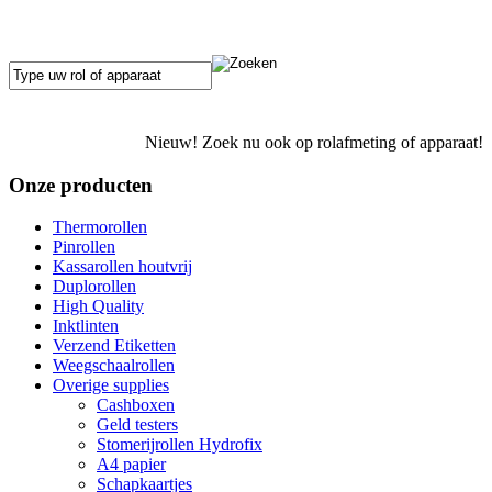
Nieuw! Zoek nu ook op rolafmeting of apparaat!
Onze producten
Thermorollen
Pinrollen
Kassarollen houtvrij
Duplorollen
High Quality
Inktlinten
Verzend Etiketten
Weegschaalrollen
Overige supplies
Cashboxen
Geld testers
Stomerijrollen Hydrofix
A4 papier
Schapkaartjes