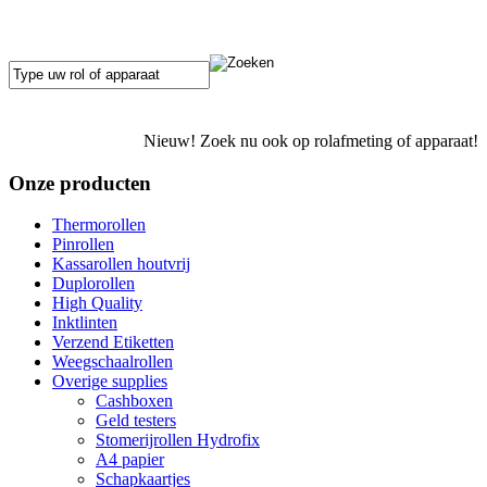
Nieuw! Zoek nu ook op rolafmeting of apparaat!
Onze producten
Thermorollen
Pinrollen
Kassarollen houtvrij
Duplorollen
High Quality
Inktlinten
Verzend Etiketten
Weegschaalrollen
Overige supplies
Cashboxen
Geld testers
Stomerijrollen Hydrofix
A4 papier
Schapkaartjes