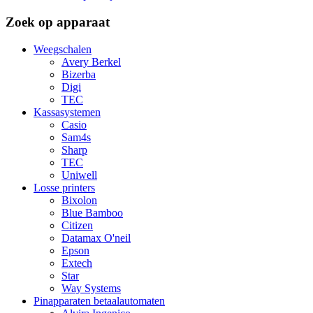
Zoek op apparaat
Weegschalen
Avery Berkel
Bizerba
Digi
TEC
Kassasystemen
Casio
Sam4s
Sharp
TEC
Uniwell
Losse printers
Bixolon
Blue Bamboo
Citizen
Datamax O'neil
Epson
Extech
Star
Way Systems
Pinapparaten betaalautomaten