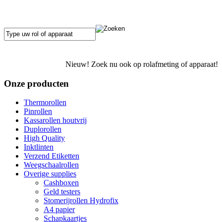
Nieuw! Zoek nu ook op rolafmeting of apparaat!
Onze producten
Thermorollen
Pinrollen
Kassarollen houtvrij
Duplorollen
High Quality
Inktlinten
Verzend Etiketten
Weegschaalrollen
Overige supplies
Cashboxen
Geld testers
Stomerijrollen Hydrofix
A4 papier
Schapkaartjes