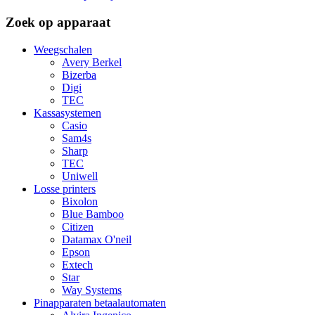
Zoek op apparaat
Weegschalen
Avery Berkel
Bizerba
Digi
TEC
Kassasystemen
Casio
Sam4s
Sharp
TEC
Uniwell
Losse printers
Bixolon
Blue Bamboo
Citizen
Datamax O'neil
Epson
Extech
Star
Way Systems
Pinapparaten betaalautomaten