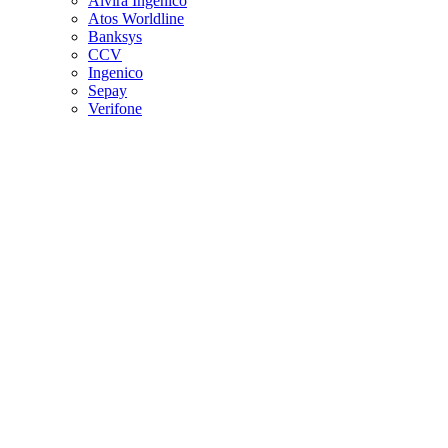
Alvira Ingenico
Atos Worldline
Banksys
CCV
Ingenico
Sepay
Verifone