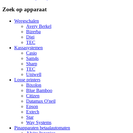
Zoek op apparaat
Weegschalen
Avery Berkel
Bizerba
Digi
TEC
Kassasystemen
Casio
Sam4s
Sharp
TEC
Uniwell
Losse printers
Bixolon
Blue Bamboo
Citizen
Datamax O'neil
Epson
Extech
Star
Way Systems
Pinapparaten betaalautomaten