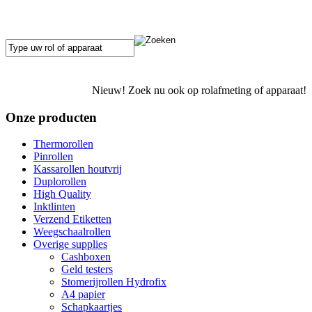
Nieuw! Zoek nu ook op rolafmeting of apparaat!
Onze producten
Thermorollen
Pinrollen
Kassarollen houtvrij
Duplorollen
High Quality
Inktlinten
Verzend Etiketten
Weegschaalrollen
Overige supplies
Cashboxen
Geld testers
Stomerijrollen Hydrofix
A4 papier
Schapkaartjes