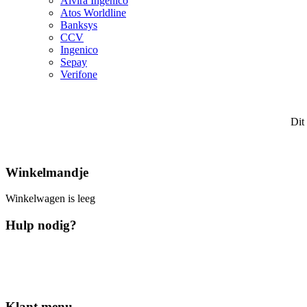
Alvira Ingenico
Atos Worldline
Banksys
CCV
Ingenico
Sepay
Verifone
Dit
Winkelmandje
Winkelwagen is leeg
Hulp nodig?
Klant menu