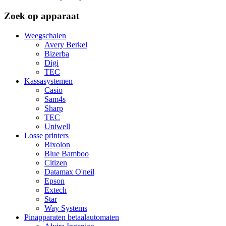
Zoek op apparaat
Weegschalen
Avery Berkel
Bizerba
Digi
TEC
Kassasystemen
Casio
Sam4s
Sharp
TEC
Uniwell
Losse printers
Bixolon
Blue Bamboo
Citizen
Datamax O'neil
Epson
Extech
Star
Way Systems
Pinapparaten betaalautomaten