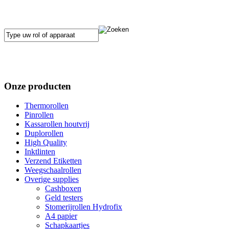
Onze producten
Thermorollen
Pinrollen
Kassarollen houtvrij
Duplorollen
High Quality
Inktlinten
Verzend Etiketten
Weegschaalrollen
Overige supplies
Cashboxen
Geld testers
Stomerijrollen Hydrofix
A4 papier
Schapkaartjes