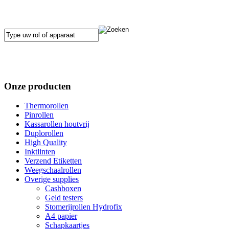
Onze producten
Thermorollen
Pinrollen
Kassarollen houtvrij
Duplorollen
High Quality
Inktlinten
Verzend Etiketten
Weegschaalrollen
Overige supplies
Cashboxen
Geld testers
Stomerijrollen Hydrofix
A4 papier
Schapkaartjes