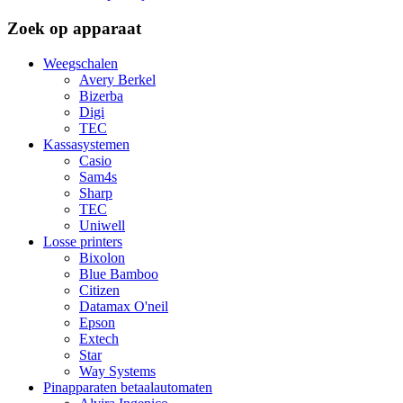
Zoek op apparaat
Weegschalen
Avery Berkel
Bizerba
Digi
TEC
Kassasystemen
Casio
Sam4s
Sharp
TEC
Uniwell
Losse printers
Bixolon
Blue Bamboo
Citizen
Datamax O'neil
Epson
Extech
Star
Way Systems
Pinapparaten betaalautomaten