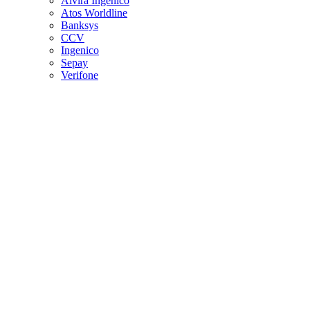
Alvira Ingenico
Atos Worldline
Banksys
CCV
Ingenico
Sepay
Verifone