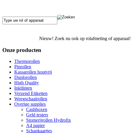
Nieuw! Zoek nu ook op rolafmeting of apparaat!
Onze producten
Thermorollen
Pinrollen
Kassarollen houtvrij
Duplorollen
High Quality
Inktlinten
Verzend Etiketten
Weegschaalrollen
Overige supplies
Cashboxen
Geld testers
Stomerijrollen Hydrofix
A4 papier
Schapkaartjes