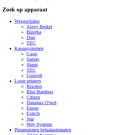
Zoek op apparaat
Weegschalen
Avery Berkel
Bizerba
Digi
TEC
Kassasystemen
Casio
Sam4s
Sharp
TEC
Uniwell
Losse printers
Bixolon
Blue Bamboo
Citizen
Datamax O'neil
Epson
Extech
Star
Way Systems
Pinapparaten betaalautomaten