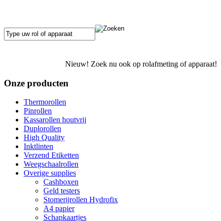
Nieuw! Zoek nu ook op rolafmeting of apparaat!
Onze producten
Thermorollen
Pinrollen
Kassarollen houtvrij
Duplorollen
High Quality
Inktlinten
Verzend Etiketten
Weegschaalrollen
Overige supplies
Cashboxen
Geld testers
Stomerijrollen Hydrofix
A4 papier
Schapkaartjes