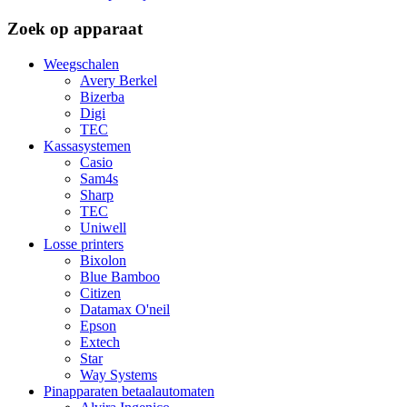
Zoek op apparaat
Weegschalen
Avery Berkel
Bizerba
Digi
TEC
Kassasystemen
Casio
Sam4s
Sharp
TEC
Uniwell
Losse printers
Bixolon
Blue Bamboo
Citizen
Datamax O'neil
Epson
Extech
Star
Way Systems
Pinapparaten betaalautomaten