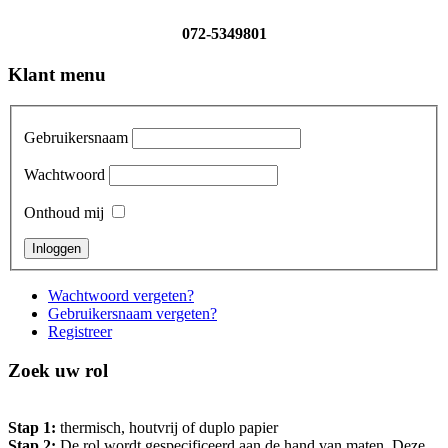
072-5349801
Klant menu
Gebruikersnaam
Wachtwoord
Onthoud mij
Wachtwoord vergeten?
Gebruikersnaam vergeten?
Registreer
Zoek uw rol
Stap 1:
thermisch, houtvrij of duplo papier
Stap 2:
De rol wordt gespecificeerd aan de hand van maten. Deze