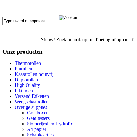
Nieuw! Zoek nu ook op rolafmeting of apparaat!
Onze producten
Thermorollen
Pinrollen
Kassarollen houtvrij
Duplorollen
High Quality
Inktlinten
Verzend Etiketten
Weegschaalrollen
Overige supplies
Cashboxen
Geld testers
Stomerijrollen Hydrofix
A4 papier
Schapkaartjes