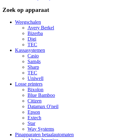
Zoek op apparaat
Weegschalen
Avery Berkel
Bizerba
Digi
TEC
Kassasystemen
Casio
Sam4s
Sharp
TEC
Uniwell
Losse printers
Bixolon
Blue Bamboo
Citizen
Datamax O'neil
Epson
Extech
Star
Way Systems
Pinapparaten betaalautomaten