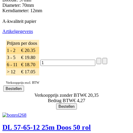
Diameter: 70mm
Kerndiameter: 12mm
A-kwaliteit papier
Artikelgegevens
Prijzen per doos
1 - 2
€ 20.35
3 - 5
€ 19.80
6 - 11
€ 18.70
> 12
€ 17.05
Verkoopprijs excl. BTW
Verkoopprijs zonder BTW
€ 20,35
Bedrag BTW
€ 4,27
DL 57-65-12 25m Doos 50 rol