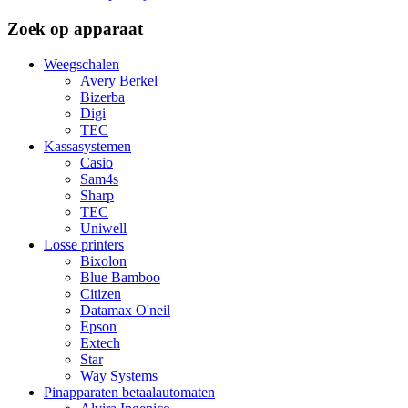
Zoek op apparaat
Weegschalen
Avery Berkel
Bizerba
Digi
TEC
Kassasystemen
Casio
Sam4s
Sharp
TEC
Uniwell
Losse printers
Bixolon
Blue Bamboo
Citizen
Datamax O'neil
Epson
Extech
Star
Way Systems
Pinapparaten betaalautomaten