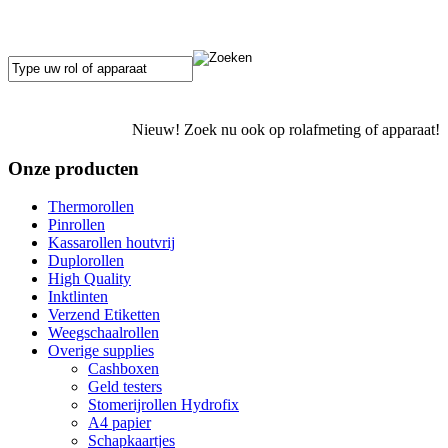
Nieuw! Zoek nu ook op rolafmeting of apparaat!
Onze producten
Thermorollen
Pinrollen
Kassarollen houtvrij
Duplorollen
High Quality
Inktlinten
Verzend Etiketten
Weegschaalrollen
Overige supplies
Cashboxen
Geld testers
Stomerijrollen Hydrofix
A4 papier
Schapkaartjes