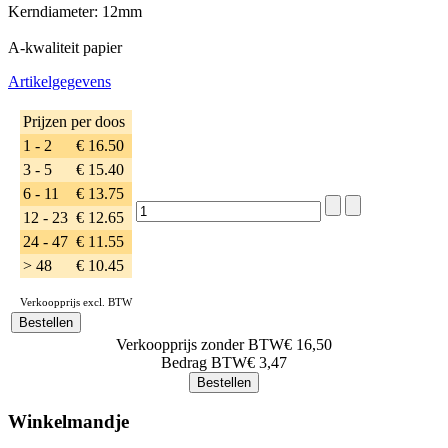
Kerndiameter: 12mm
A-kwaliteit papier
Artikelgegevens
Prijzen per doos
1 - 2
€ 16.50
3 - 5
€ 15.40
6 - 11
€ 13.75
12 - 23
€ 12.65
24 - 47
€ 11.55
> 48
€ 10.45
Verkoopprijs excl. BTW
Verkoopprijs zonder BTW
€ 16,50
Bedrag BTW
€ 3,47
Winkelmandje