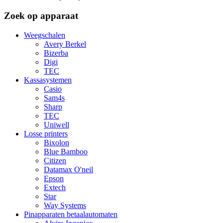
Zoek op apparaat
Weegschalen
Avery Berkel
Bizerba
Digi
TEC
Kassasystemen
Casio
Sam4s
Sharp
TEC
Uniwell
Losse printers
Bixolon
Blue Bamboo
Citizen
Datamax O'neil
Epson
Extech
Star
Way Systems
Pinapparaten betaalautomaten