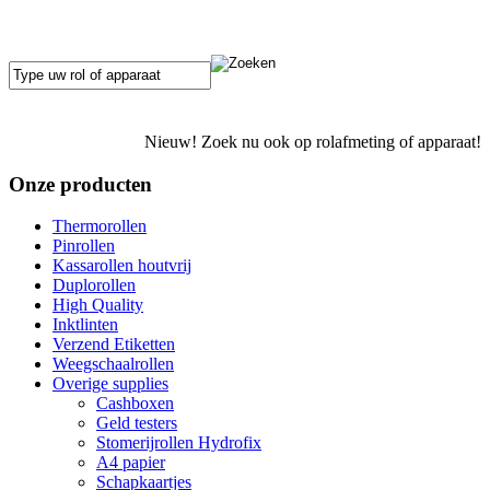
Nieuw! Zoek nu ook op rolafmeting of apparaat!
Onze producten
Thermorollen
Pinrollen
Kassarollen houtvrij
Duplorollen
High Quality
Inktlinten
Verzend Etiketten
Weegschaalrollen
Overige supplies
Cashboxen
Geld testers
Stomerijrollen Hydrofix
A4 papier
Schapkaartjes