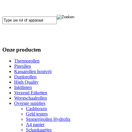
Onze producten
Thermorollen
Pinrollen
Kassarollen houtvrij
Duplorollen
High Quality
Inktlinten
Verzend Etiketten
Weegschaalrollen
Overige supplies
Cashboxen
Geld testers
Stomerijrollen Hydrofix
A4 papier
Schapkaartjes