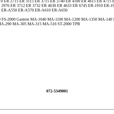
10 ER 2715 ER 3115 ER 3715 ER 3740 ER 4100 ER 4615 ER 4715 
ER 2976 ER 3712 ER 3732 ER 4630 ER 4633 ER 6745 ER-1910 ER-1
 ER-A550 ER-A570 ER-A610 ER-A650
-1900 FS-2000 Gastron MA-1040 MA-1100 MA-1200 MA-1350 MA-
A-290 MA-305 MA-315 MA-516 ST-2000 TPR
072-5349801