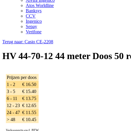
Alvira Ingenico
Atos Worldline
Banksys
CCV
Ingenico
Sepay
Verifone
Terug naar: Casio CE-2208
HV 44-70-12 44 meter Doos 50 r
Prijzen per doos
1 - 2
€ 16.50
3 - 5
€ 15.40
6 - 11
€ 13.75
12 - 23
€ 12.65
24 - 47
€ 11.55
> 48
€ 10.45
Verkoopprijs excl. BTW