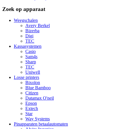
Zoek op apparaat
Weegschalen
Avery Berkel
Bizerba
Digi
TEC
Kassasystemen
Casio
Sam4s
Sharp
TEC
Uniwell
Losse printers
Bixolon
Blue Bamboo
Citizen
Datamax O'neil
Epson
Extech
Star
Way Systems
Pinapparaten betaalautomaten