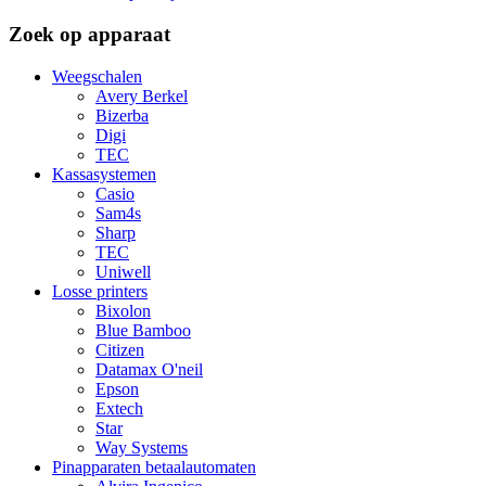
Zoek op apparaat
Weegschalen
Avery Berkel
Bizerba
Digi
TEC
Kassasystemen
Casio
Sam4s
Sharp
TEC
Uniwell
Losse printers
Bixolon
Blue Bamboo
Citizen
Datamax O'neil
Epson
Extech
Star
Way Systems
Pinapparaten betaalautomaten