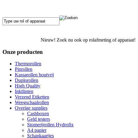
Nieuw! Zoek nu ook op rolafmeting of apparaat!
Onze producten
Thermorollen
Pinrollen
Kassarollen houtvrij
Duplorollen
High Quality
Inktlinten
Verzend Etiketten
Weegschaalrollen
Overige supplies
Cashboxen
Geld testers
Stomerijrollen Hydrofix
A4 papier
Schapkaartjes