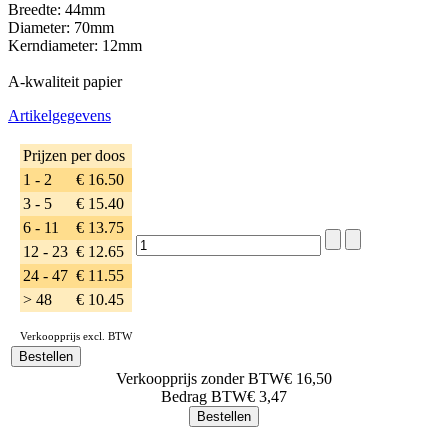
Breedte: 44mm
Diameter: 70mm
Kerndiameter: 12mm
A-kwaliteit papier
Artikelgegevens
Prijzen per doos
1 - 2
€ 16.50
3 - 5
€ 15.40
6 - 11
€ 13.75
12 - 23
€ 12.65
24 - 47
€ 11.55
> 48
€ 10.45
Verkoopprijs excl. BTW
Verkoopprijs zonder BTW
€ 16,50
Bedrag BTW
€ 3,47