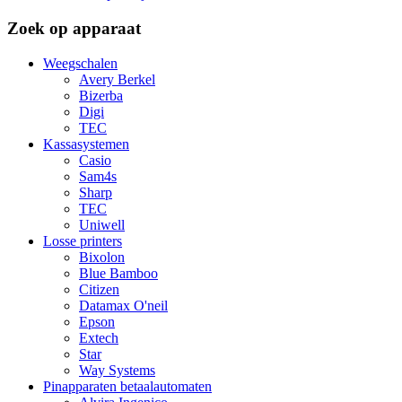
Zoek op apparaat
Weegschalen
Avery Berkel
Bizerba
Digi
TEC
Kassasystemen
Casio
Sam4s
Sharp
TEC
Uniwell
Losse printers
Bixolon
Blue Bamboo
Citizen
Datamax O'neil
Epson
Extech
Star
Way Systems
Pinapparaten betaalautomaten