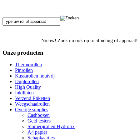
Nieuw! Zoek nu ook op rolafmeting of apparaat!
Onze producten
Thermorollen
Pinrollen
Kassarollen houtvrij
Duplorollen
High Quality
Inktlinten
Verzend Etiketten
Weegschaalrollen
Overige supplies
Cashboxen
Geld testers
Stomerijrollen Hydrofix
A4 papier
Schapkaartjes