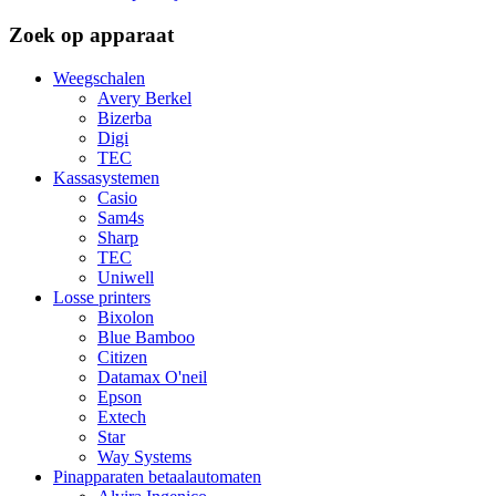
Zoek op apparaat
Weegschalen
Avery Berkel
Bizerba
Digi
TEC
Kassasystemen
Casio
Sam4s
Sharp
TEC
Uniwell
Losse printers
Bixolon
Blue Bamboo
Citizen
Datamax O'neil
Epson
Extech
Star
Way Systems
Pinapparaten betaalautomaten