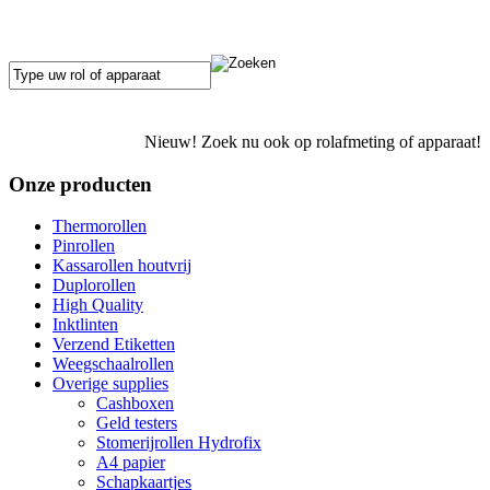
Nieuw! Zoek nu ook op rolafmeting of apparaat!
Onze producten
Thermorollen
Pinrollen
Kassarollen houtvrij
Duplorollen
High Quality
Inktlinten
Verzend Etiketten
Weegschaalrollen
Overige supplies
Cashboxen
Geld testers
Stomerijrollen Hydrofix
A4 papier
Schapkaartjes